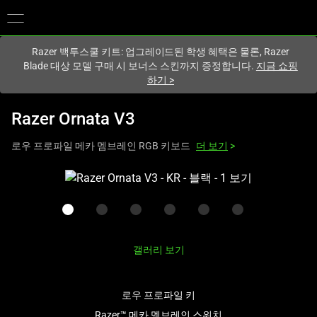
현재
South Korea (대한민국)
사이트에 있습니다.
Razer 백투스쿨 키트: 업그레이드된 학생 혜택은 물론, Razer
Blade 대상 모델 구매 시 보너스 스킨까지 증정합니다.
지금 쇼핑
하기
>
Razer Ornata V3
로우 프로파일 메카 멤브레인 RGB 키보드
더 보기
>
하
나
의
큰
이
갤러리 보기
미
지
와
로우 프로파일 키
아
Razer™ 메카 멤브레인 스위치