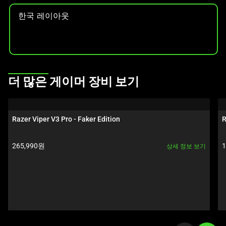
선
한국 레이아웃
택
하
십
시
오.
This
더 많은 게이머 장비 보기
is
a
carousel.
Razer Viper V3 Pro - Faker Edition
R
Use
Next
제품 가격:
265,990원
상세 정보 보기
and
Previous
buttons
to
navigate,
or
jump