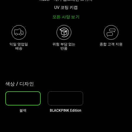
래
UV 코팅 키캡
썸
모든 사양 보기
네
일
트
랙
익일 영업일

위험 부담 없는

종합 고객 지원
이
배송
반품
있
는
캐
러
셀
색상 / 디자인
입
니
다.
블랙
BLACKPINK Edition
위
의
메