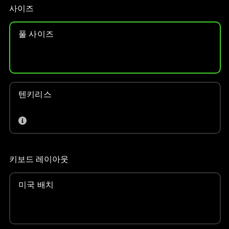
인
사이즈
이
미
풀 사이즈
지
를
변
경
하
텐키리스
려
면
이
미
지
키보드 레이아웃
버
튼
미국 배치
중
하
나
를