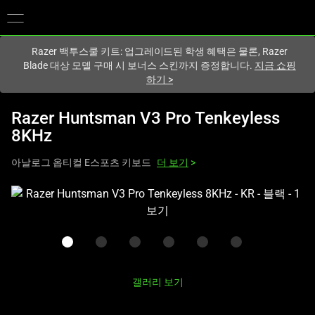
현재
South Korea (대한민국)
사이트에 있습니다.
Razer 백투스쿨 키트: 업그레이드된 학생 혜택은 물론, Razer
Blade 대상 모델 구매 시 보너스 스킨까지 증정합니다.
지금 쇼핑
하기
>
Razer Huntsman V3 Pro Tenkeyless
8KHz
아날로그 옵티컬 E스포츠 키보드
더 보기
>
하
나
의
큰
이
미
갤러리 보기
지
와