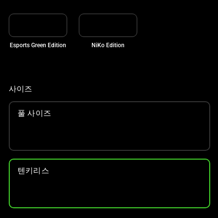
메
인
이
미
Esports Green Edition
NiKo Edition
지
를
변
경
사이즈
하
려
풀 사이즈
면
이
미
지
버
텐키리스
튼
중
하
나