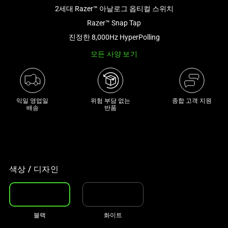
2세대 Razer™ 아날로그 옵티컬 스위치
아
래
Razer™ Snap Tap
썸
진정한 8,000Hz HyperPolling
네
모든 사양 보기
일
트
랙
이
익일 영업일

위험 부담 없는

종합 고객 지원
있
배송
반품
는
캐
러
셀
입
색상 / 디자인
니
다.
위
블랙
화이트
의