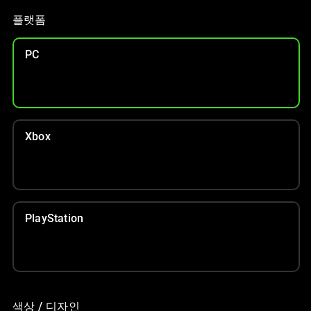
인
이
플랫폼
미
지
PC
를
변
경
하
려
Xbox
면
이
미
지
버
PlayStation
튼
중
하
나
를
색상 / 디자인