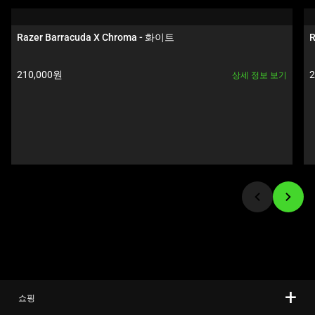
a
carousel.
Razer Barracuda X Chroma - 화이트
R
Use
Next
제품 가격:
210,000원
상세 정보 보기
and
Previous
buttons
to
navigate,
or
jump
to
a
slide
using
the
slide
쇼핑
dots.