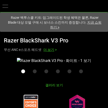
현재
South Korea (대한민국)
사이트에 있습니다.
Razer 백투스쿨 키트: 업그레이드된 학생 혜택은 물론, Razer
Blade 대상 모델 구매 시 보너스 스킨까지 증정합니다.
지금 쇼핑
하기
>
Razer BlackShark V3 Pro
무선 ANC e스포츠 헤드셋
더 보기
>
하
나
의
큰
이
갤러리 보기
미
지
와
아