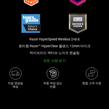
래
썸
네
일
트
랙
이
Razer HyperSpeed Wireless 2세대
있
분리형 Razer™ HyperClear 풀밴드 12mm 마이크
는
하이브리드 액티브 노이즈 캔슬링
캐
모든 사양 보기
러
셀
입
니
익일 영업일

위험 부담 없는

종합 고객 지원
다.
배송
반품
위
의
메