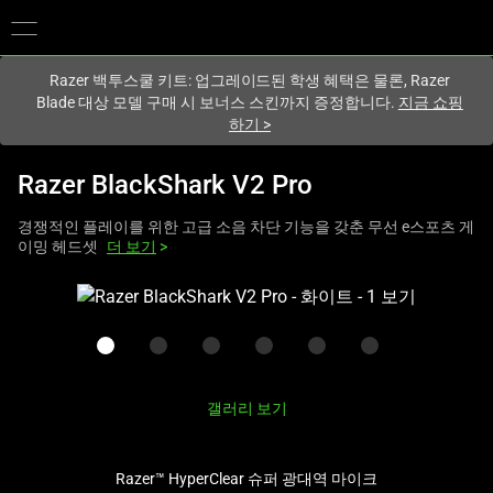
현재
South Korea (대한민국)
사이트에 있습니다.
Razer 백투스쿨 키트: 업그레이드된 학생 혜택은 물론, Razer
Blade 대상 모델 구매 시 보너스 스킨까지 증정합니다.
지금 쇼핑
하기
>
Razer BlackShark V2 Pro
경쟁적인 플레이를 위한 고급 소음 차단 기능을 갖춘 무선 e스포츠 게
이밍 헤드셋
더 보기
>
하
나
의
큰
이
갤러리 보기
미
지
와
Razer™ HyperClear 슈퍼 광대역 마이크