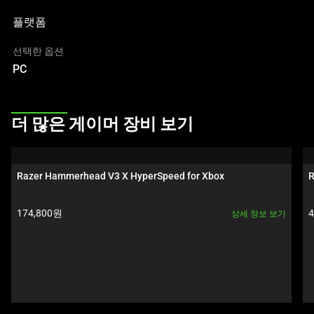
인
플랫폼
이
미
선택한 옵션
지
PC
를
변
경
This
더 많은 게이머 장비 보기
하
is
려
a
면
carousel.
Razer Hammerhead V3 X HyperSpeed for Xbox
R
이
Use
미
Next
제품 가격:
174,800원
지
상세 정보 보기
and
버
Previous
튼
buttons
중
to
하
navigate,
나
or