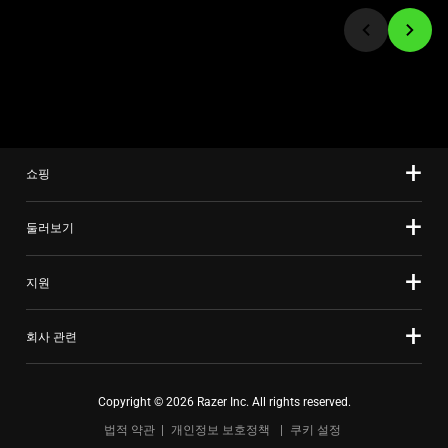
를
jump
선
to
택
a
하
slide
십
using
시
the
오.
slide
쇼핑
dots.
둘러보기
지원
회사 관련
Copyright © 2026 Razer Inc. All rights reserved.
법적 약관
개인정보 보호정책
쿠키 설정