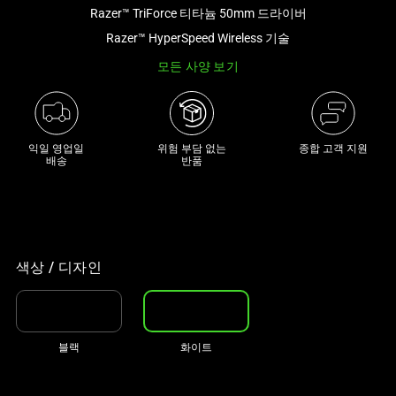
아
Razer™ TriForce 티타늄 50mm 드라이버
래
Razer™ HyperSpeed Wireless 기술
썸
모든 사양 보기
네
일
트
랙
익일 영업일

위험 부담 없는

종합 고객 지원
이
배송
반품
있
는
캐
러
셀
색상 / 디자인
입
니
다.
블랙
화이트
위
의
메