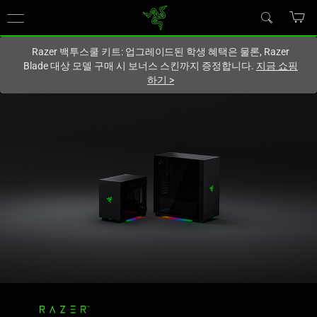
현재
South Korea (대한민국)
사이트에 있습니다.
Razer 백투스쿨 키트: 업그레이드된 학생 혜택은 물론, Razer
Blade 대상 모델 구매 시 보너스 스킨까지 증정합니다.
지금 쇼핑
하기
>
Mid-
Tower
ATX
와
Mini-
ITX
PC