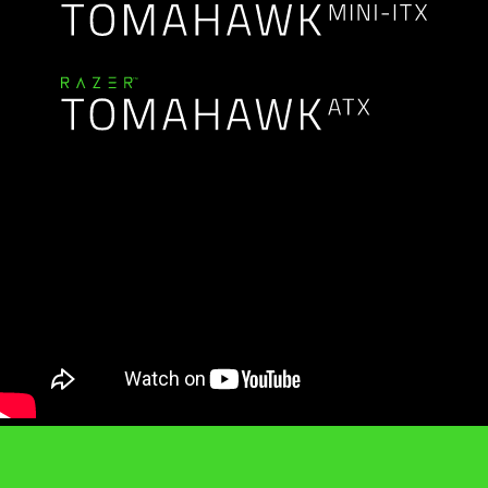
케
이
스
-
Razer
Tomahawk