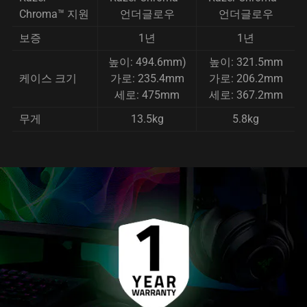
Chroma™ 지원
언더글로우
언더글로우
보증
1년
1년
높이: 494.6mm)
높이: 321.5mm
케이스 크기
가로: 235.4mm
가로: 206.2mm
세로: 475mm
세로: 367.2mm
무게
13.5kg
5.8kg