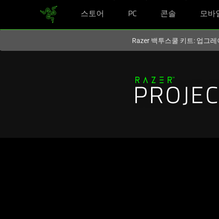
스토어
PC
콘솔
모바
현재
South Korea (대한민국)
사이트에 있습니다.
Razer 백투스쿨 키트: 업그레