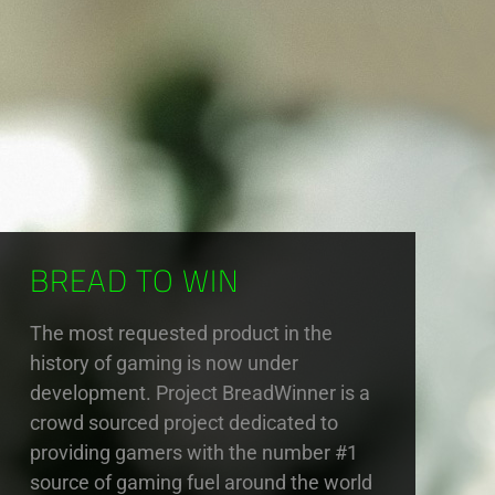
BREAD TO WIN
The most requested product in the
history of gaming is now under
development. Project BreadWinner is a
crowd sourced project dedicated to
providing gamers with the number #1
source of gaming fuel around the world