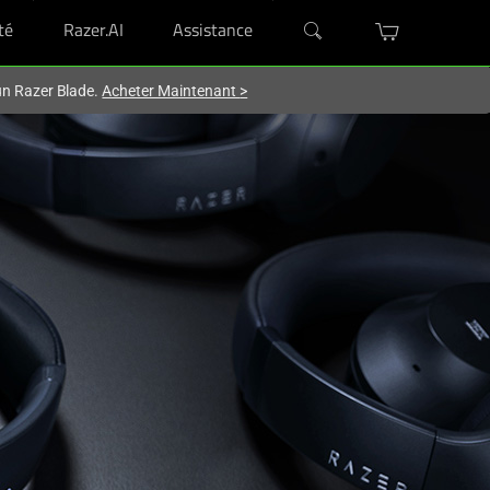
té
Razer.AI
Assistance
'un Razer Blade.
Acheter Maintenant
>