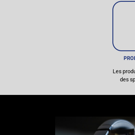
PRO
Les produ
des sp