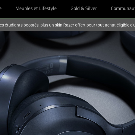
e
Meubles et Lifestyle
Gold & Silver
Communau
es étudiants boostés, plus un skin Razer offert pour tout achat éligible d