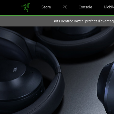
Store
PC
Console
Mobil
Vous êtes actuellement sur le site
France
.
Kits Rentrée Razer : profitez d'avantag