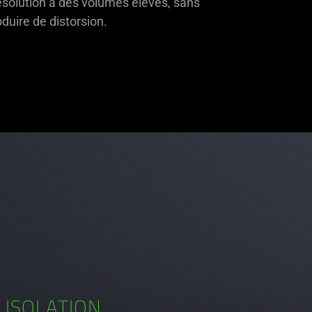
solution à des volumes élevés, sans
duire de distorsion.
ISOLATION