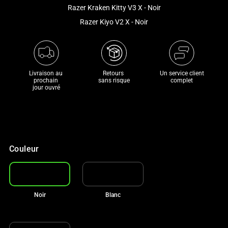
and
Razer Kraken Kitty V3 X - Noir
a
Razer Kiyo V2 X - Noir
track
of
thumbnails
below.
Livraison au 
Retours 

Un service client
Select
prochain 

sans risque
complet
jour ouvré
any
of
the
image
buttons
Couleur
to
change
the
main
Noir
Blanc
image
above.