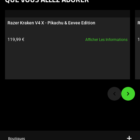
QUE VOUS ALLEZ ADORER
a
carousel.
Use
Razer Kraken V4 X - Pikachu & Eevee Edition
R
Next
and
Prix du produit:
P
119,99 €
1
Afficher Les Informations
Previous
buttons
to
navigate,
or
jump
to
a
slide
using
the
slide
dots.
Boutiques