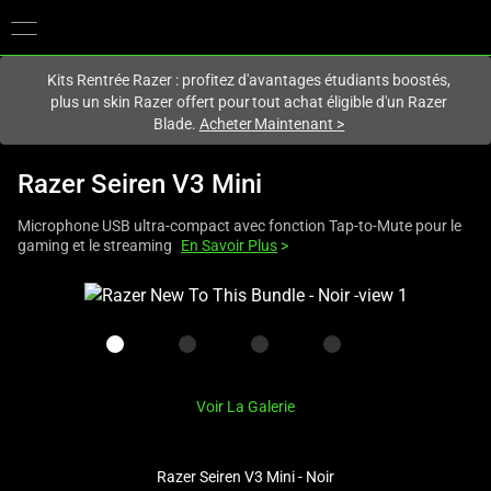
Vous êtes actuellement sur le site
France
.
Kits Rentrée Razer : profitez d'avantages étudiants boostés,
plus un skin Razer offert pour tout achat éligible d'un Razer
Blade.
Acheter Maintenant
>
Razer Seiren V3 Mini
Microphone USB ultra-compact avec fonction Tap-to-Mute pour le
gaming et le streaming
En Savoir Plus
>
This
is
a
carousel
with
Voir La Galerie
one
large
image
Razer Seiren V3 Mini - Noir