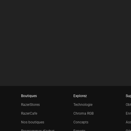
results.
Boutiques
Explorez
Su
RazerStores
Technologie
Obt
RazerCafe
Chroma RGB
Enr
Nos boutiques
Concepts
Ass