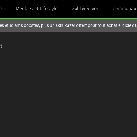
e
Meubles et Lifestyle
Gold & Silver
Communau
es étudiants boostés, plus un skin Razer offert pour tout achat éligible d
t