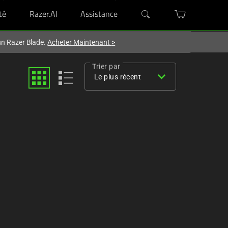
té
Razer.AI
Assistance
'un Razer Blade.
Acheter Maintenant
>
Trier par
expand_more
Le plus récent