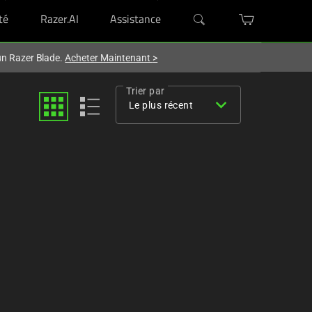
té
Razer.AI
Assistance
'un Razer Blade.
Acheter Maintenant
>
Trier par
expand_more
Le plus récent