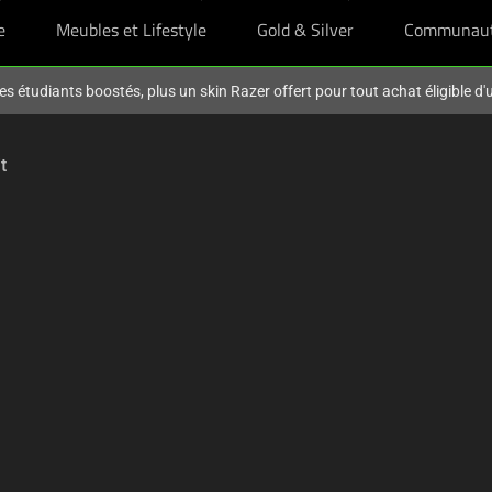
e
Meubles et Lifestyle
Gold & Silver
Communau
es étudiants boostés, plus un skin Razer offert pour tout achat éligible d
t