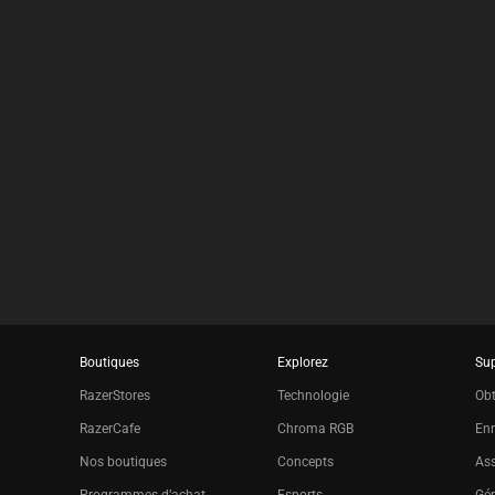
results.
Boutiques
Explorez
Su
RazerStores
Technologie
Obt
RazerCafe
Chroma RGB
Enr
Nos boutiques
Concepts
Ass