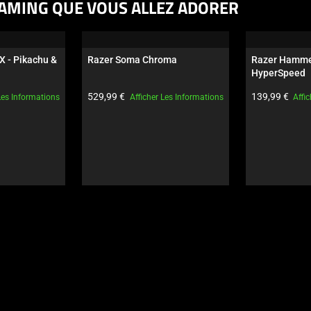
AMING QUE VOUS ALLEZ ADORER
X - Pikachu & 
Razer Soma Chroma
Razer Hamme
HyperSpeed
Prix du produit:
Prix du produi
529,99 €
139,99 €
Les Informations
Afficher Les Informations
Affi