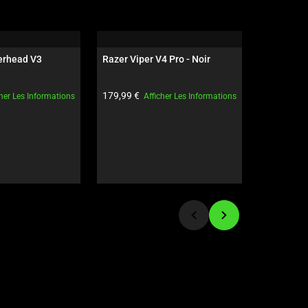
rhead V3 
Razer Viper V4 Pro - Noir
Razer Wolv
Esports G
t:
Prix du produit:
Prix du pro
179,99 €
229,99 €
cher Les Informations
Afficher Les Informations