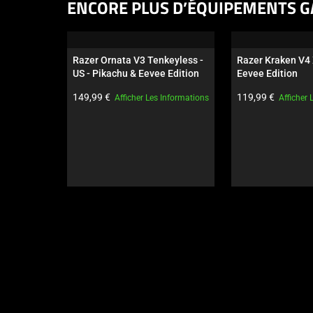
This
ENCORE PLUS D’ÉQUIPEMENTS G
is
a
carousel.
Razer Ornata V3 Tenkeyless - 
Razer Kraken V4 
Use
US - Pikachu & Eevee Edition
Eevee Edition
Next
Prix du produit:
Prix du produit:
149,99 €
119,99 €
Afficher Les Informations
Afficher 
and
Previous
buttons
to
navigate,
or
jump
to
a
slide
using
the
slide