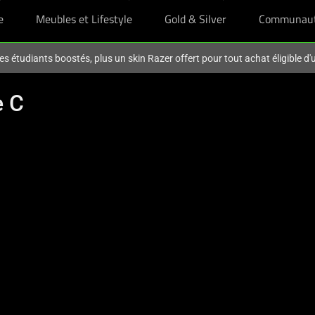
e
Meubles et Lifestyle
Gold & Silver
Communau
es étudiants boostés, plus un skin Razer offert pour tout achat éligible d
e C