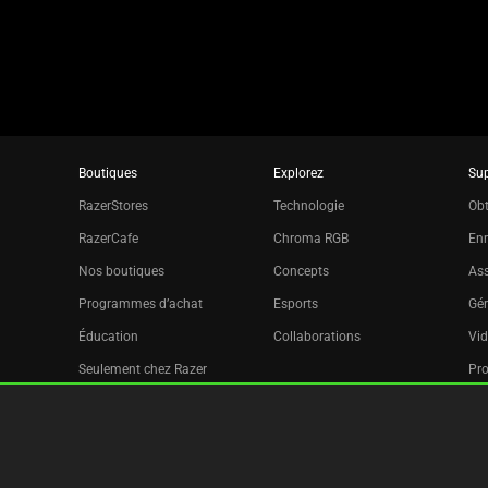
dots.
Boutiques
Explorez
Su
RazerStores
Technologie
Obt
RazerCafe
Chroma RGB
Enr
Nos boutiques
Concepts
Ass
Programmes d’achat
Esports
Gér
Éducation
Collaborations
Vid
Seulement chez Razer
Pr
Razer Silver
Filiale
Bulletin d’informations