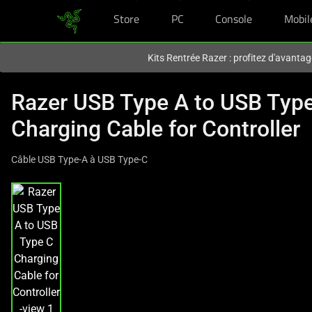
Store
PC
Console
Mobil
Vous êtes actuellement sur le site
France
.
Kits Rentrée Razer : profitez d'avantag
Razer USB Type A to USB Typ
Charging Cable for Controller
Câble USB Type-A à USB Type-C
This
is
a
carousel
with
one
large
image