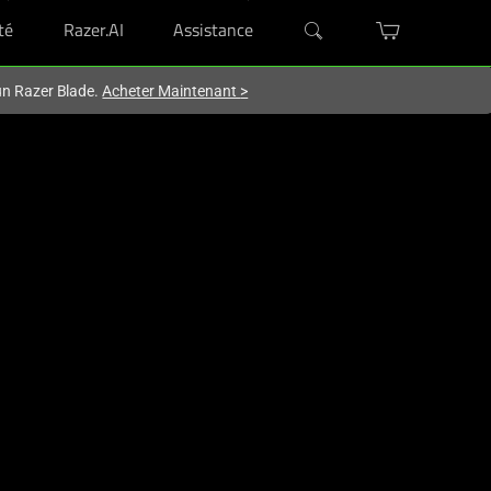
té
Razer.AI
Assistance
'un Razer Blade.
Acheter Maintenant
>