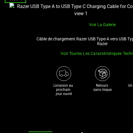
and
a
track
Voir La Galerie
of
thumbnails
Câble de chargement Razer USB Type-A vers USB Ty
below.
Razer
Select
Voir Toutes Les Caractéristiques Tech
any
of
the
image
buttons
Livraison au 
Retours 

Un 
prochain 

sans risque
to
jour ouvré
change
the
main
image
above.