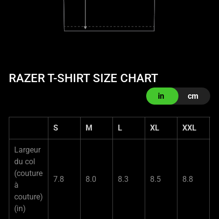
RAZER T-SHIRT SIZE CHART
in
cm
S
M
L
XL
XXL
Largeur
du col
(couture
7.8
8.0
8.3
8.5
8.8
9
à
couture)
(in)