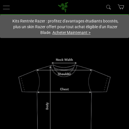
Vous êtes actuellement sur le site
France
.
Kits Rentrée Razer : profitez d'avantages étudiants boostés,
plus un skin Razer offert pour tout achat éligible d'un Razer
Blade.
Acheter Maintenant
>