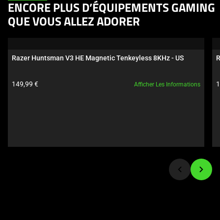
below.
This
ENCORE PLUS D’ÉQUIPEMENTS GAMING
Select
is
QUE VOUS ALLEZ ADORER
any
a
of
carousel.
the
Use
Razer Huntsman V3 HE Magnetic Tenkeyless 8KHz - US
R
image
Next
buttons
and
Prix du produit:
P
149,99 €
1
to
Afficher Les Informations
Previous
change
buttons
the
to
main
navigate,
image
or
above.
jump
to
a
slide
using
the
slide