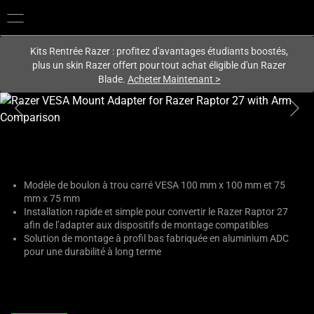
Vous êtes actuellement sur le site
France
.
Kits Rentrée Razer : profitez d'avantages étudiants boostés,
plus un skin Razer offert pour tout achat éligible d'un Razer
Blade.
Acheter Maintenant
>
This
is
a
carousel
with
one
Modèle de boulon à trou carré VESA 100 mm x 100 mm et 75
mm x 75 mm
large
Installation rapide et simple pour convertir le Razer Raptor 27
image
afin de l’adapter aux dispositifs de montage compatibles
and
Solution de montage à profil bas fabriquée en aluminium ADC
a
pour une durabilité à long terme
track
of
thumbnails