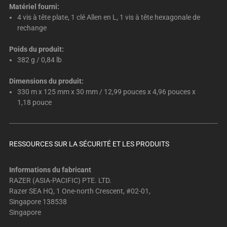
Matériel fourni:
4 vis à tête plate, 1 clé Allen en L, 1 vis à tête hexagonale de
rechange
Poids du produit:
382 g / 0,84 lb
Dimensions du produit:
330 m x 125 mm x 30 mm / 12,99 pouces x 4,96 pouces x
1,18 pouce
RESSOURCES SUR LA SÉCURITÉ ET LES PRODUITS
Informations du fabricant
RAZER (ASIA-PACIFIC) PTE. LTD.
Razer SEA HQ, 1 One-north Crescent, #02-01,
Singapore 138538
Singapore