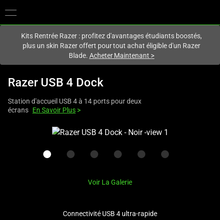
Vous êtes actuellement sur le site
France
.
Kits Rentrée Razer : profitez d'avantages étudiants boostés,
plus un skin Razer offert pour tout achat éligible d'un Razer
Blade.
Acheter Maintenant
>
Razer USB 4 Dock
Station d'accueil USB 4 à 14 ports pour deux
écrans
En Savoir Plus
>
This
is
a
carousel
with
Voir La Galerie
one
large
image
Connectivité USB 4 ultra-rapide