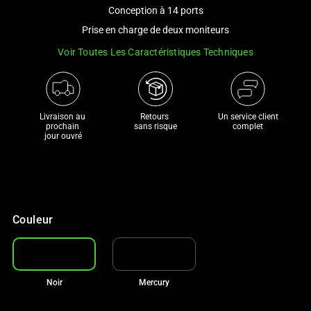
and
Conception à 14 ports
a
Prise en charge de deux moniteurs
track
Voir Toutes Les Caractéristiques Techniques
of
thumbnails
below.
Select
Livraison au 
Retours 

Un service client
any
prochain 

sans risque
complet
jour ouvré
of
the
image
buttons
to
Couleur
change
the
main
image
Noir
Mercury
above.