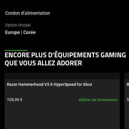
Cordon d’alimentation
Option choisie
Europe | Corée
This
ENCORE PLUS D’ÉQUIPEMENTS GAMING
is
QUE VOUS ALLEZ ADORER
a
carousel.
Use
Razer Hammerhead V3 X HyperSpeed for Xbox
R
Next
and
Prix du produit:
P
109,99 €
5
Afficher Les Informations
Previous
buttons
to
navigate,