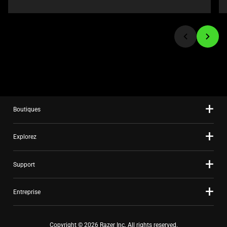
or
jump
to
a
slide
using
the
slide
dots.
Boutiques
Explorez
Support
Entreprise
Copyright © 2026 Razer Inc. All rights reserved.