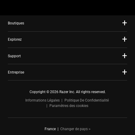
the
slide
dots.
Boutiques
Explorez
Support
Entreprise
Copyright © 2026 Razer Inc. All rights reserved.
Informations Légales
Politique De Confidentialité
Paramètres des cookies
France
|
Changer de pays >