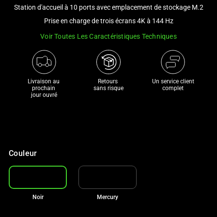
and
Station d'accueil à 10 ports avec emplacement de stockage M.2
a
Prise en charge de trois écrans 4K à 144 Hz
track
Voir Toutes Les Caractéristiques Techniques
of
thumbnails
below.
Select
Livraison au 
Retours 

Un service client
any
prochain 

sans risque
complet
jour ouvré
of
the
image
buttons
to
Couleur
change
the
main
image
Noir
Mercury
above.