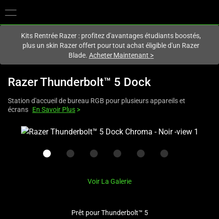
Vous êtes actuellement sur le site
France
.
Kits Rentrée Razer : profitez d'avantages étudiants boostés,
plus un skin Razer offert pour tout achat éligible d'un Razer
Blade.
Acheter Maintenant
>
Razer Thunderbolt™ 5 Dock
Station d'accueil de bureau RGB pour plusieurs appareils et
écrans
En Savoir Plus
>
This
is
a
carousel
with
Voir La Galerie
one
large
image
Prêt pour Thunderbolt™ 5