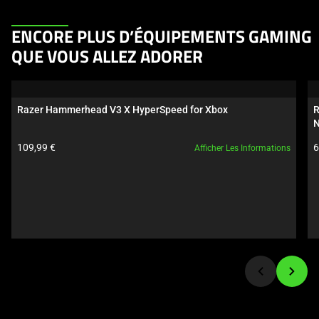
This
ENCORE PLUS D’ÉQUIPEMENTS GAMING
is
QUE VOUS ALLEZ ADORER
a
carousel.
Use
Razer Hammerhead V3 X HyperSpeed for Xbox
R
Next
N
and
Prix du produit:
P
109,99 €
6
Afficher Les Informations
Previous
buttons
to
navigate,
or
jump
to
a
slide
using