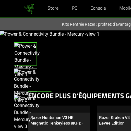
Store
PC
Console
Mobil
Vous êtes actuellement sur le site
France
.
Kits Rentrée Razer : profitez d'avantag
This
is
a
carousel
with
one
large
image
and
This
ENCORE PLUS D’ÉQUIPEMENTS G
a
is
track
a
of
carousel.
thumbnails
Razer Huntsman V3 HE 
Razer Kraken V4 
Use
Magnetic Tenkeyless 8KHz - 
Eevee Edition
below.
Next
US