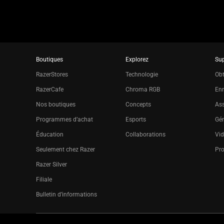
Boutiques
Explorez
Su
RazerStores
Technologie
Obt
RazerCafe
Chroma RGB
Enr
Nos boutiques
Concepts
Ass
Programmes d’achat
Esports
Gér
Éducation
Collaborations
Vid
Seulement chez Razer
Pr
Razer Silver
Filiale
Bulletin d’informations