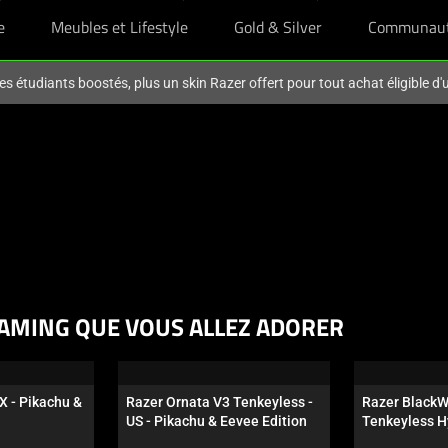
e
Meubles et Lifestyle
Gold & Silver
Communau
es étudiants boostés, plus un skin Razer offert pour tout achat éligible d
AMING QUE VOUS ALLEZ ADORER
X - Pikachu & 
Razer Ornata V3 Tenkeyless - 
Razer BlackW
US - Pikachu & Eevee Edition
Tenkeyless H
Switch orange 