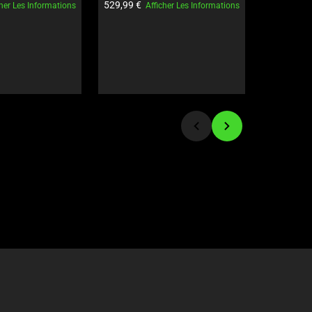
t:
Prix du produit:
Prix du pro
529,99 €
89,98 €
cher Les Informations
Afficher Les Informations
ves Edition