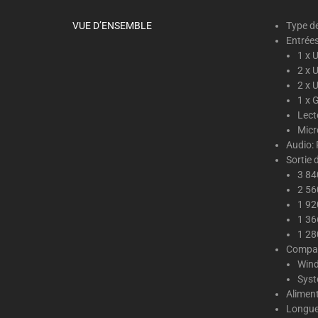
VUE D’ENSEMBLE
Type d
Entrées
1 x 
2 x 
2 x 
1 x 
Lect
Mic
Audio:
Sortie 
3 84
2 56
1 92
1 36
1 28
Compati
Wind
Syst
Aliment
Longue