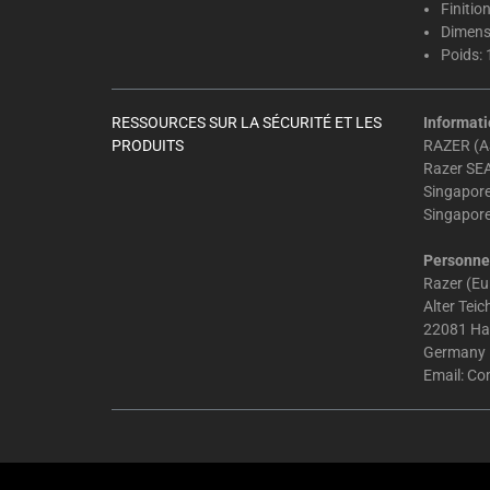
Finitio
Dimens
Poids: 
RESSOURCES SUR LA SÉCURITÉ ET LES
Informati
PRODUITS
RAZER (AS
Razer SEA
Singapor
Singapor
Personne 
Razer (E
Alter Tei
22081 H
Germany
Email:
Co