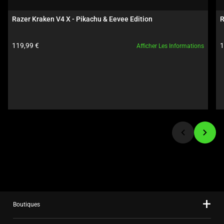
carousel.
Use
Razer Kraken V4 X - Pikachu & Eevee Edition
R
Next
and
Prix du produit:
P
119,99 €
1
Afficher Les Informations
Previous
buttons
to
navigate,
or
jump
to
a
slide
using
the
slide
dots.
Boutiques