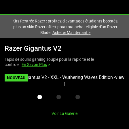
Vous êtes actuellement sur le site
France
.
Kits Rentrée Razer : profitez d'avantages étudiants boostés,
plus un skin Razer offert pour tout achat éligible d'un Razer
Blade.
Acheter Maintenant
>
Razer Gigantus V2
Tapis de souris gaming souple pour la rapidité et le
contrôle
En Savoir Plus
>
This
NOUVEAU
is
a
carousel
with
one
Voir La Galerie
large
image