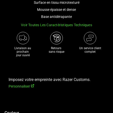
Surface en tissu microtexturé
and
a
Mousse épaisse et dense
track
Base antidérapante
of
Voir Toutes Les Caractéristiques Techniques
thumbnails
below.
Select
any
Livraison au 
Retours 

Un service client
of
prochain 

sans risque
complet
jour ouvré
the
image
buttons
to
Imposez votre empreinte avec Razer Customs.
change
Personnaliser
the
main
image
above.
Couleur