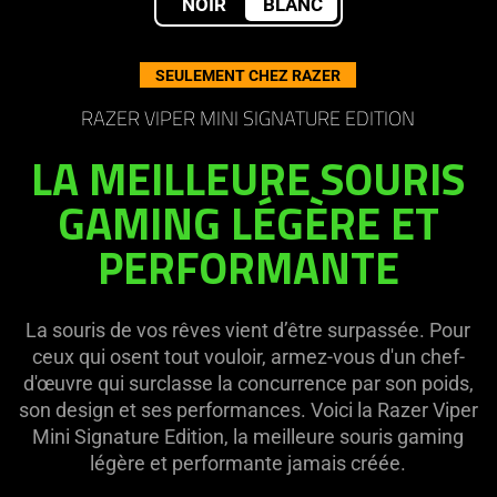
NOIR
BLANC
:
SEULEMENT CHEZ RAZER
Razer
RAZER VIPER MINI SIGNATURE EDITION
Viper
LA MEILLEURE SOURIS
Mini
GAMING LÉGÈRE ET
PERFORMANTE
Signature
Edition
La souris de vos rêves vient d’être surpassée. Pour
ceux qui osent tout vouloir, armez-vous d'un chef-
d'œuvre qui surclasse la concurrence par son poids,
son design et ses performances. Voici la Razer Viper
Mini Signature Edition, la meilleure souris gaming
légère et performante jamais créée.