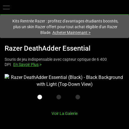
Vous êtes actuellement sur le site
France
.
Kits Rentrée Razer : profitez d'avantages étudiants boostés,
plus un skin Razer offert pour tout achat éligible d'un Razer
Blade.
Acheter Maintenant
>
Razer DeathAdder Essential
Souris de jeu indispensable avec capteur optique de 6 400
DPI
En Savoir Plus
>
This
is
a
carousel
with
one
Voir La Galerie
large
image