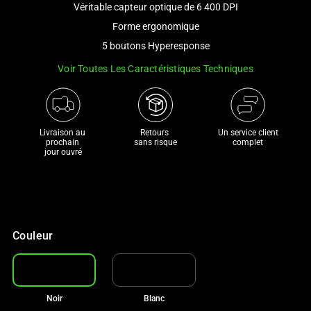
Véritable capteur optique de 6 400 DPI
and
a
Forme ergonomique
track
5 boutons Hyperesponse
of
Voir Toutes Les Caractéristiques Techniques
thumbnails
below.
Select
any
Livraison au 
Retours 

Un service client
of
prochain 

sans risque
complet
jour ouvré
the
image
buttons
to
change
Couleur
the
main
image
above.
Noir
Blanc