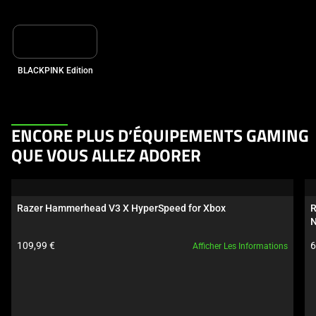
BLACKPINK Edition
This
ENCORE PLUS D’ÉQUIPEMENTS GAMING
is
QUE VOUS ALLEZ ADORER
a
carousel.
Use
Razer Hammerhead V3 X HyperSpeed for Xbox
R
Next
N
and
Prix du produit:
P
109,99 €
6
Afficher Les Informations
Previous
buttons
to
navigate,