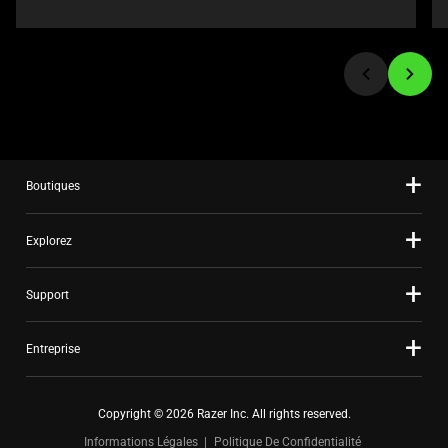
or
jump
to
a
slide
using
the
slide
Boutiques
dots.
Explorez
Support
Entreprise
Copyright © 2026 Razer Inc. All rights reserved.
Informations Légales
Politique De Confidentialité