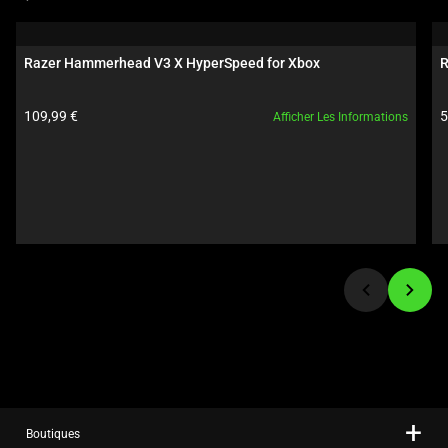
a
carousel.
Use
Razer Hammerhead V3 X HyperSpeed for Xbox
R
Next
and
Prix du produit:
P
109,99 €
5
Afficher Les Informations
Previous
buttons
to
navigate,
or
jump
to
a
slide
using
the
slide
dots.
Boutiques