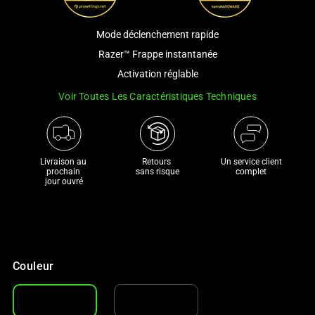
a
track
Mode déclenchement rapide
of
Razer™ Frappe instantanée
thumbnails
Activation réglable
below.
Select
Voir Toutes Les Caractéristiques Techniques
any
of
the
Livraison au 
Retours 

Un service client
image
prochain 

sans risque
complet
buttons
jour ouvré
to
change
the
main
image
Couleur
above.