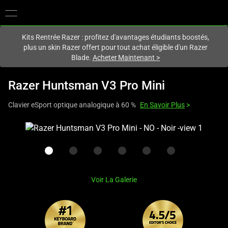
Vous êtes actuellement sur le site
France
.
Kits Rentrée Razer : profitez d'avantages étudiants boostés,
plus un skin Razer offert pour tout achat éligible d'un Razer
Blade.
Acheter Maintenant
>
Razer Huntsman V3 Pro Mini
Clavier eSport optique analogique à 60 %
En Savoir Plus
>
This
is
a
carousel
with
Voir La Galerie
one
large
image
and