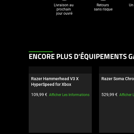
Livraison au 
Retours 

Un 
prochain 

sans risque
jour ouvré
This
ENCORE PLUS D’ÉQUIPEMENTS G
is
a
carousel.
Razer Hammerhead V3 X 
Razer Soma Chr
Use
HyperSpeed for Xbox
Next
Prix du produit:
Prix du produit:
109,99 €
529,99 €
Afficher Les Informations
Afficher 
and
Previous
buttons
to
navigate,
or