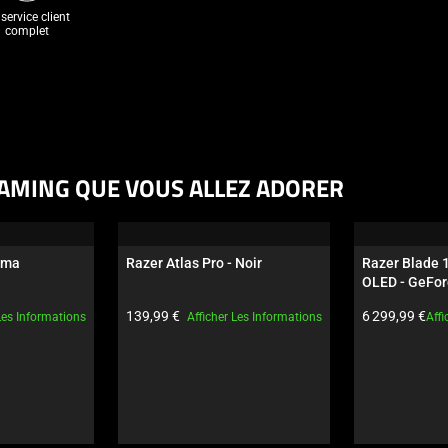
service client
complet
AMING QUE VOUS ALLEZ ADORER
oma
Razer Atlas Pro - Noir
Razer Blade 
OLED - GeFor
Noir
Prix du produit:
Prix du produi
139,99 €
6 299,99 €
Les Informations
Afficher Les Informations
Affi