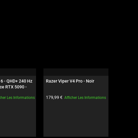
16 - QHD+ 240 Hz 
Razer Viper V4 Pro - Noir
Razer Gig
ce RTX 5090 - 
Edition
t:
Prix du produit:
Prix du pro
179,99 €
79,99 €
cher Les Informations
Afficher Les Informations