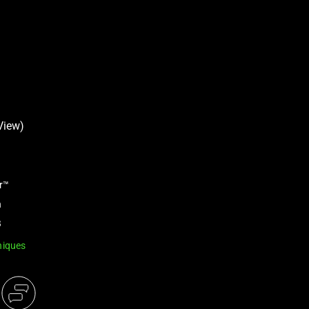
er™
n
B
niques