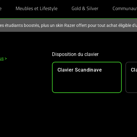
e
Meubles et Lifestyle
Gold & Silver
Communau
es étudiants boostés, plus un skin Razer offert pour tout achat éligible d
Disposition du clavier
us
>
Clavier Scandinave
Cl