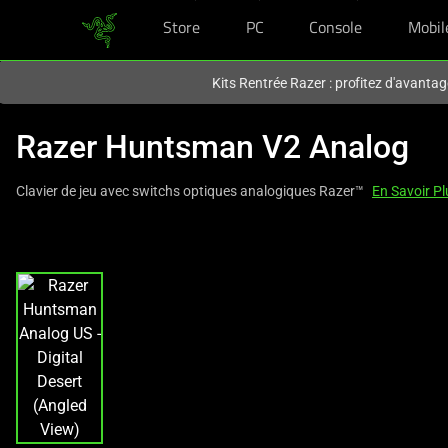
Store
PC
Console
Mobil
Vous êtes actuellement sur le site
France
.
Kits Rentrée Razer : profitez d'avantag
Razer Huntsman V2 Analog
Clavier de jeu avec switchs optiques analogiques Razer™
En Savoir Pl
This
is
a
carousel
with
one
large
image
and