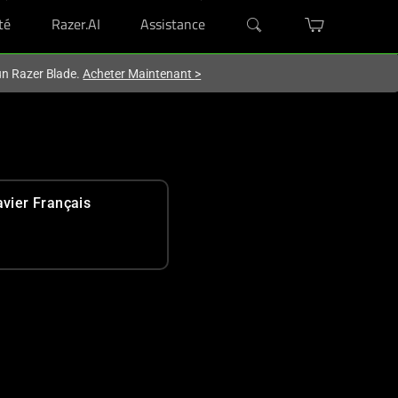
té
Razer.AI
Assistance
'un Razer Blade.
Acheter Maintenant
>
avier Français