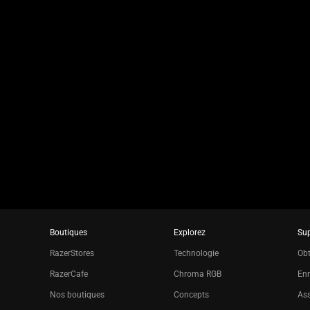
jump
to
a
slide
using
the
slide
dots.
Boutiques
Explorez
Su
RazerStores
Technologie
Obt
RazerCafe
Chroma RGB
Enr
Nos boutiques
Concepts
Ass