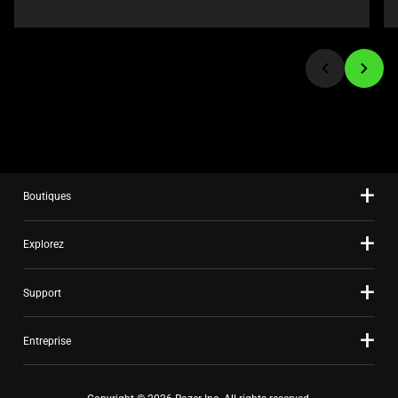
or
jump
to
a
slide
using
the
slide
dots.
Boutiques
Explorez
Support
Entreprise