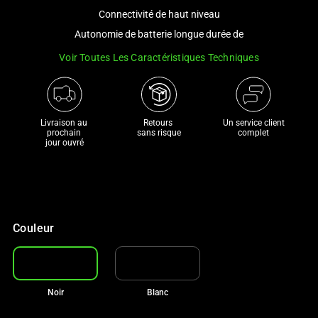
a
Connectivité de haut niveau
track
Autonomie de batterie longue durée de
of
Voir Toutes Les Caractéristiques Techniques
thumbnails
below.
Select
any
Livraison au 
Retours 

Un service client
of
prochain 

sans risque
complet
jour ouvré
the
image
buttons
to
change
Couleur
the
main
image
above.
Noir
Blanc