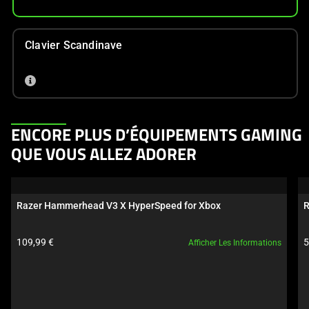
Clavier Scandinave
This
ENCORE PLUS D’ÉQUIPEMENTS GAMING
is
QUE VOUS ALLEZ ADORER
a
carousel.
Use
Razer Hammerhead V3 X HyperSpeed for Xbox
R
Next
and
Prix du produit:
P
109,99 €
5
Afficher Les Informations
Previous
buttons
to
navigate,