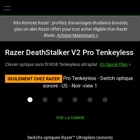
Vous êtes actuellement sur le site
France
.
Kits Rentrée Razer : profitez d'avantages étudiants boostés,
plus un skin Razer offert pour tout achat éligible d'un Razer
Blade.
Acheter Maintenant
>
Razer DeathStalker V2 Pro Tenkeyless
Clavier optique sans fil RGB Tenkeyless ultraplat
En Savoir Plus
>
This
SEULEMENT CHEZ RAZER
is
a
carousel
with
one
Voir La Galerie
large
image
Switchs optiques Razer™ Ultraplats (sonore)
and