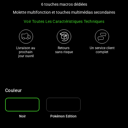
and
6 touches macros dédiées
a
Molette multifonction et touches multimédias secondaires
track
Voir Toutes Les Caractéristiques Techniques
of
thumbnails
below.
Select
Livraison au 
Retours 

Un service client
any
prochain 

sans risque
complet
jour ouvré
of
the
image
buttons
to
Couleur
change
the
main
image
Noir
Pokémon Edition
above.