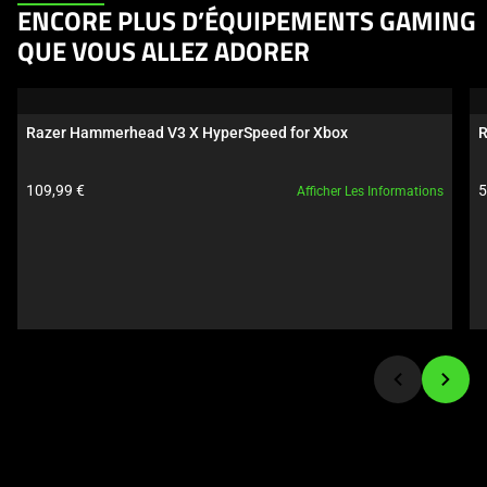
This
ENCORE PLUS D’ÉQUIPEMENTS GAMING
is
QUE VOUS ALLEZ ADORER
a
carousel.
Use
Razer Hammerhead V3 X HyperSpeed for Xbox
R
Next
and
Prix du produit:
P
109,99 €
5
Afficher Les Informations
Previous
buttons
to
navigate,
or
jump
to
a
slide
using
the
slide