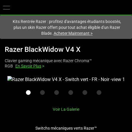
Vous êtes actuellement sur le site
France
.
Kits Rentrée Razer : profitez d'avantages étudiants boostés,
plus un skin Razer offert pour tout achat éligible d'un Razer
Blade.
Acheter Maintenant
>
Razer BlackWidow V4 X
Clavier gaming mécanique avec Razer Chroma™
RGB
En Savoir Plus
>
This
is
a
carousel
with
Voir La Galerie
one
large
image
Switchs mécaniques verts Razer™