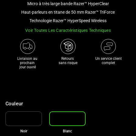
image
Micro à très large bande Razer™ HyperClear
and
Haut-parleurs en titane de 50 mm Razer™ TriForce
a
Technologie Razer™ HyperSpeed Wireless
track
Voir Toutes Les Caractéristiques Techniques
of
thumbnails
below.
Select
Livraison au 
Retours 

Un service client
any
prochain 

sans risque
complet
jour ouvré
of
the
image
buttons
to
Couleur
change
the
main
image
Noir
Blanc
above.