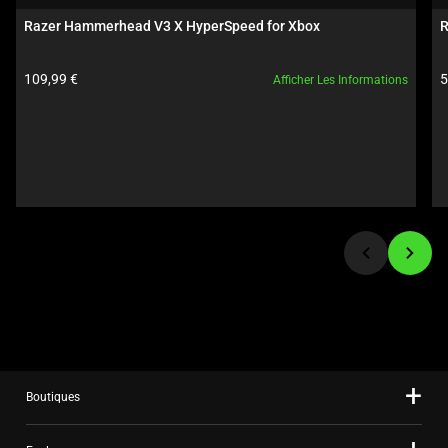
Use
Razer Hammerhead V3 X HyperSpeed for Xbox
R
Next
and
Prix du produit:
P
109,99 €
5
Afficher Les Informations
Previous
buttons
to
navigate,
or
jump
to
a
slide
using
the
slide
dots.
Boutiques