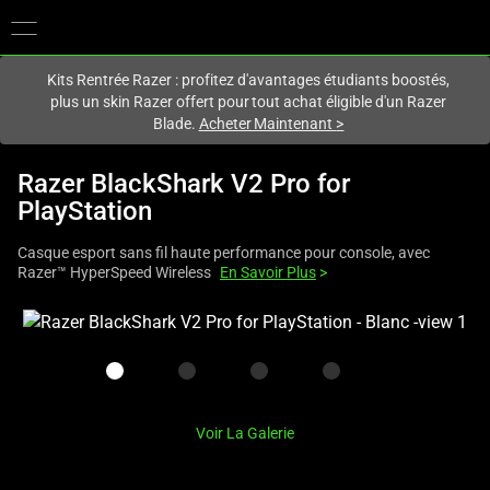
Vous êtes actuellement sur le site
France
.
Kits Rentrée Razer : profitez d'avantages étudiants boostés,
plus un skin Razer offert pour tout achat éligible d'un Razer
Blade.
Acheter Maintenant
>
Razer BlackShark V2 Pro for
PlayStation
Casque esport sans fil haute performance pour console, avec
Razer™ HyperSpeed Wireless
En Savoir Plus
>
This
is
a
carousel
with
Voir La Galerie
one
large