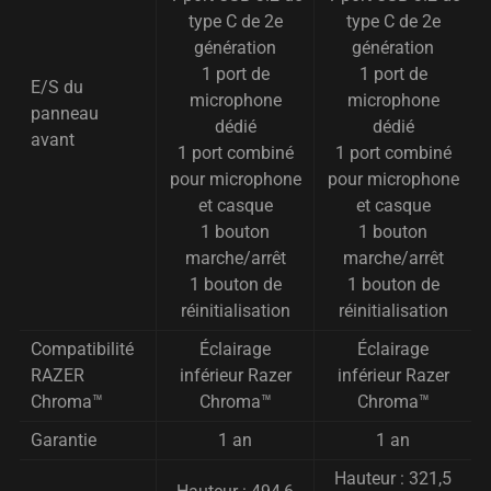
type C de 2e
type C de 2e
génération
génération
1 port de
1 port de
E/S du
microphone
microphone
panneau
dédié
dédié
avant
1 port combiné
1 port combiné
pour microphone
pour microphone
et casque
et casque
1 bouton
1 bouton
marche/arrêt
marche/arrêt
1 bouton de
1 bouton de
réinitialisation
réinitialisation
Compatibilité
Éclairage
Éclairage
RAZER
inférieur Razer
inférieur Razer
Chroma™
Chroma™
Chroma™
Garantie
1 an
1 an
Hauteur : 321,5