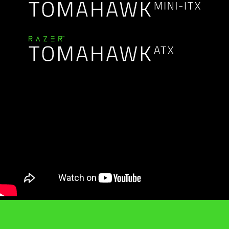
Case
-
Razer
Tomahawk