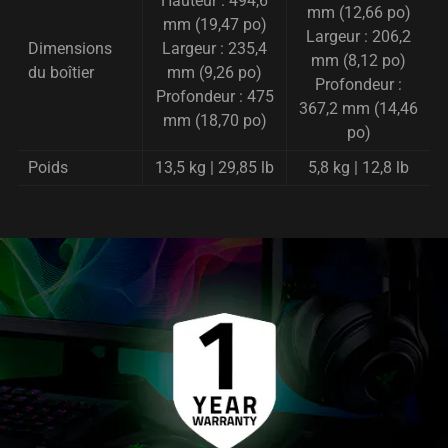
Hauteur : 494,6
mm (12,66 po)
mm (19,47 po)
Largeur : 206,2
Dimensions
Largeur : 235,4
mm (8,12 po)
du boîtier
mm (9,26 po)
Profondeur :
Profondeur : 475
367,2 mm (14,46
mm (18,70 po)
po)
Poids
13,5 kg | 29,85 lb
5,8 kg | 12,8 lb