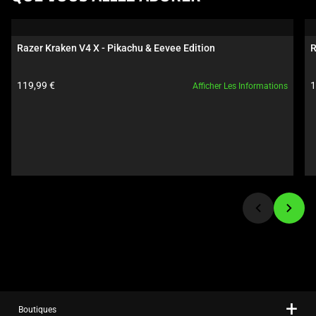
a
carousel.
Use
Razer Kraken V4 X - Pikachu & Eevee Edition
R
Next
and
Prix du produit:
P
119,99 €
1
Afficher Les Informations
Previous
buttons
to
navigate,
or
jump
to
a
slide
using
the
slide
dots.
Boutiques