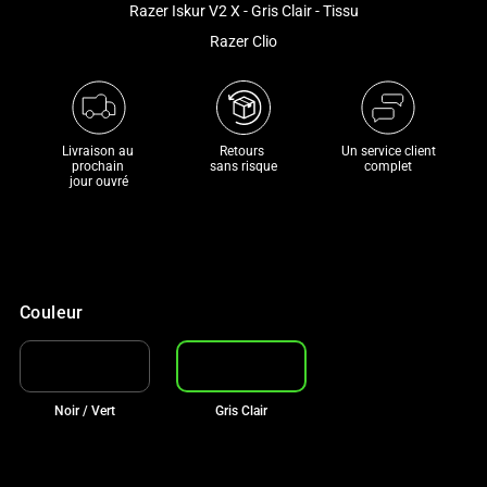
Razer Iskur V2 X - Gris Clair - Tissu
and
a
Razer Clio
track
of
thumbnails
below.
Livraison au 
Retours 

Un service client
prochain 

sans risque
complet
Select
jour ouvré
any
of
the
image
buttons
Couleur
to
change
the
main
Noir / Vert
Gris Clair
image
above.