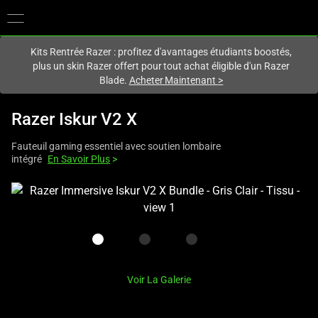
Vous êtes actuellement sur le site
France
.
Kits Rentrée Razer : profitez d'avantages étudiants boostés,
plus un skin Razer offert pour tout achat éligible d'un Razer
Blade.
Acheter Maintenant
>
Razer Iskur V2 X
Fauteuil gaming essentiel avec soutien lombaire
intégré
En Savoir Plus
>
This
is
a
carousel
with
one
Voir La Galerie
large
image