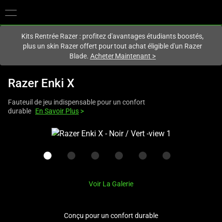
Vous êtes actuellement sur le site
France
.
Kits Rentrée Razer : profitez d'avantages étudiants boostés,
plus un skin Razer offert pour tout achat éligible d'un Razer
Blade.
Acheter Maintenant
>
Razer Enki X
Fauteuil de jeu indispensable pour un confort
durable
En Savoir Plus
>
This
is
a
carousel
with
Voir La Galerie
one
large
image
Conçu pour un confort durable