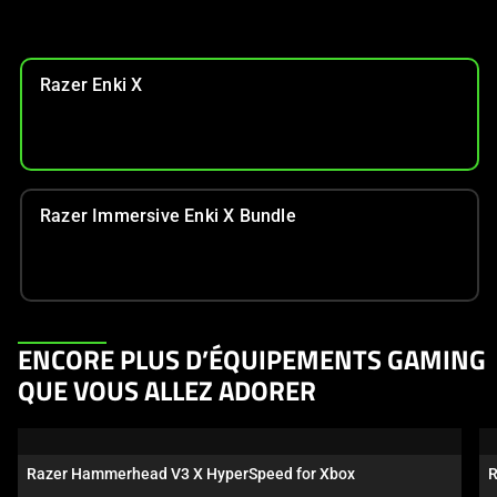
Razer Enki X
Razer Immersive Enki X Bundle
This
ENCORE PLUS D’ÉQUIPEMENTS GAMING
is
QUE VOUS ALLEZ ADORER
a
carousel.
Use
Razer Hammerhead V3 X HyperSpeed for Xbox
R
Next