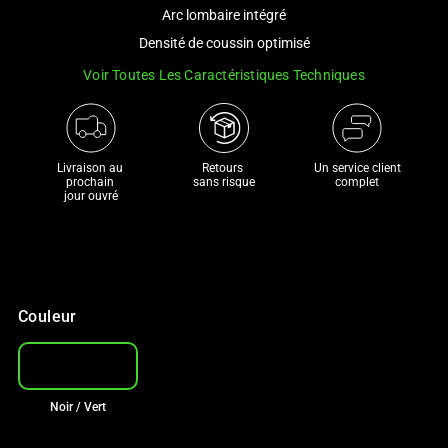
and
Arc lombaire intégré
a
Densité de coussin optimisé
track
Voir Toutes Les Caractéristiques Techniques
of
thumbnails
below.
Select
Livraison au 
Retours 

Un service client
any
prochain 

sans risque
complet
jour ouvré
of
the
image
buttons
to
Couleur
change
the
main
image
Noir / Vert
above.