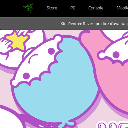
Store
PC
Console
Mobil
Vous êtes actuellement sur le site
France
.
Kits Rentrée Razer : profitez d'avantag