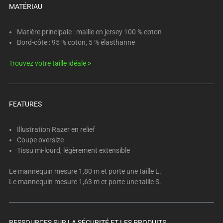
below.
MATÉRIAU
Select
any
Matière principale : maille en jersey 100 % coton
of
Bord-côte : 95 % coton, 5 % élasthanne
the
image
Trouvez votre taille idéale >
buttons
to
change
FEATURES
the
main
Illustration Razer en relief
image
Coupe oversize
above.
Tissu mi-lourd, légèrement extensible
Le mannequin mesure 1,80 m et porte une taille L.
Le mannequin mesure 1,63 m et porte une taille S.
RESSOURCES SUR LA SÉCURITÉ ET LES PRODUITS