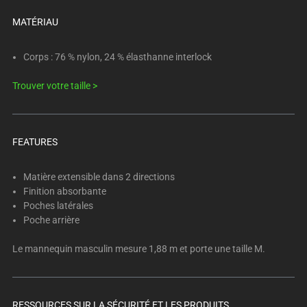
below.
Select
MATÉRIAU
any
of
Corps : 76 % nylon, 24 % élasthanne interlock
the
Trouver votre taille >
image
buttons
to
change
FEATURES
the
main
Matière extensible dans 2 directions
image
Finition absorbante
above.
Poches latérales
Poche arrière
Le mannequin masculin mesure 1,88 m et porte une taille M.
RESSOURCES SUR LA SÉCURITÉ ET LES PRODUITS