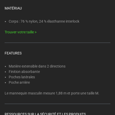
below.
Select
MATÉRIAU
any
of
Corps : 76 % nylon, 24 % élasthanne interlock
the
Trouver votre taille >
image
buttons
to
change
FEATURES
the
main
Matière extensible dans 2 directions
image
Finition absorbante
above.
Poches latérales
Poche arrière
Le mannequin masculin mesure 1,88 m et porte une taille M.
RESSOURCES SUR LA SÉCURITÉ ET LES PRODUITS