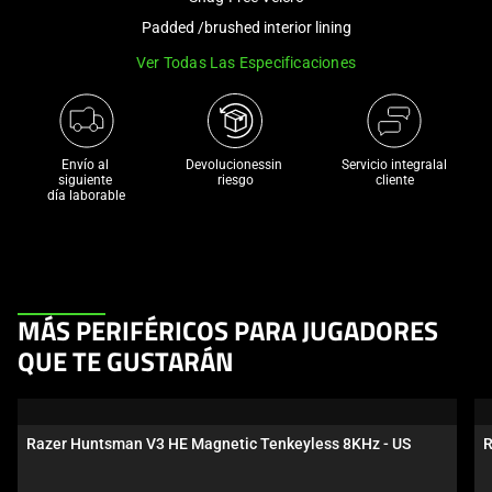
a
Padded /brushed interior lining
track
Ver Todas Las Especificaciones
of
thumbnails
below.
Select
Envío al 
Devolucionessin 
Servicio integralal
any
siguiente 

riesgo
cliente
día laborable
of
the
image
buttons
to
This
MÁS PERIFÉRICOS PARA JUGADORES
change
is
the
QUE TE GUSTARÁN
a
main
carousel.
image
Use
above.
Razer Huntsman V3 HE Magnetic Tenkeyless 8KHz - US
R
Next
and