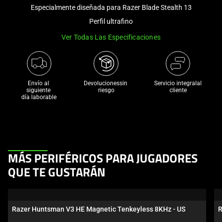
and
Especialmente diseñada para Razer Blade Stealth 13
a
Perfil ultrafino
track
Ver Todas Las Especificaciones
of
thumbnails
below.
Select
Envío al 
Devolucionessin 
Servicio integralal
any
siguiente 

riesgo
cliente
día laborable
of
the
image
buttons
to
This
MÁS PERIFÉRICOS PARA JUGADORES
change
is
the
QUE TE GUSTARÁN
a
main
carousel.
image
Use
above.
Razer Huntsman V3 HE Magnetic Tenkeyless 8KHz - US
R
Next