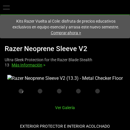
En este momento estás en el sitio de
Spain (España)
.
Kits Razer Vuelta al Cole: disfruta de precios educativos
exclusivos en equipo esencial y arrasa este nuevo semestre.
Comprar ahora
>
Razer Neoprene Sleeve V2
Ultra-Sleek Protection for the Razer Blade Stealth
13
Más Información
>
This
is
a
carousel
with
Ver Galería
one
large
image
EXTERIOR PROTECTOR E INTERIOR ACOLCHADO