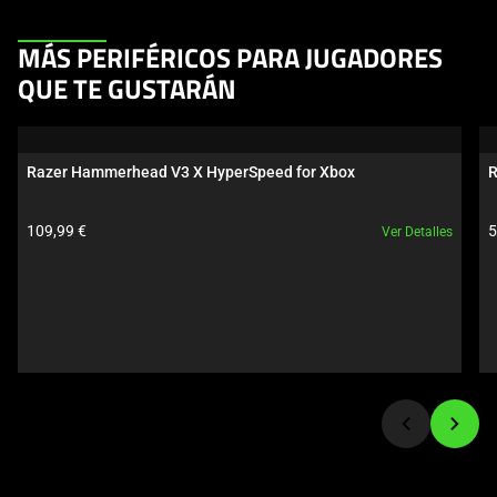
This
MÁS PERIFÉRICOS PARA JUGADORES
is
QUE TE GUSTARÁN
a
carousel.
Use
Razer Hammerhead V3 X HyperSpeed for Xbox
R
Next
and
Precio del producto:
P
109,99 €
5
Ver Detalles
Previous
buttons
to
navigate,
or
jump
to
a
slide
using