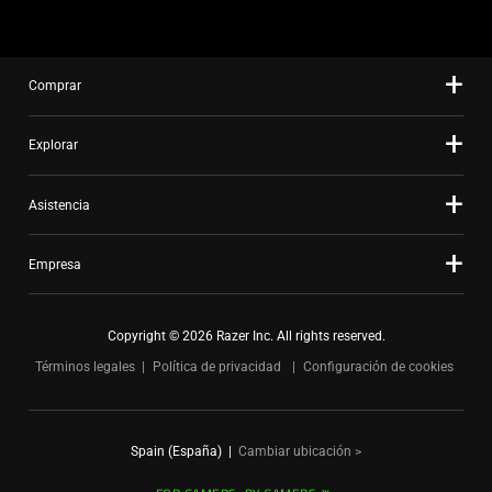
the
slide
dots.
Comprar
Explorar
Asistencia
Empresa
Copyright © 2026 Razer Inc. All rights reserved.
Términos legales
Política de privacidad
Configuración de cookies
Spain (España)
|
Cambiar ubicación >