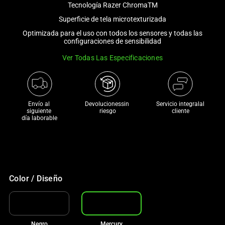
Tecnología Razer ChromaTM
and
a
Superficie de tela microtexturizada
track
Optimizada para el uso con todos los sensores y todas las
configuraciones de sensibilidad
of
thumbnails
Ver Todas Las Especificaciones
below.
Select
any
of
Envío al 
Devolucionessin 
Servicio integralal
siguiente 

riesgo
cliente
the
día laborable
image
buttons
to
change
the
Color / Diseño
main
image
above.
Negro
Mercury