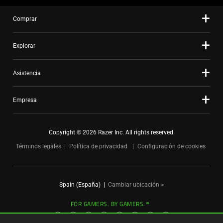
dots.
Comprar
Explorar
Asistencia
Empresa
Copyright © 2026 Razer Inc. All rights reserved.
Términos legales
Política de privacidad
Configuración de cookies
Spain (España)
|
Cambiar ubicación >
FOR GAMERS. BY GAMERS.™