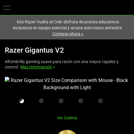
En este momento estás en el sitio de
Spain (España)
.
Kits Razer Vuelta al Cole: disfruta de precios educativos
exclusivos en equipo esencial y arrasa este nuevo semestre.
Comprar ahora
>
Razer Gigantus V2
Alfombrilla gaming suave para ratón con una mayor rapidez y
control
Más Información
>
This
is
a
carousel
with
one
Ver Galería
large
image