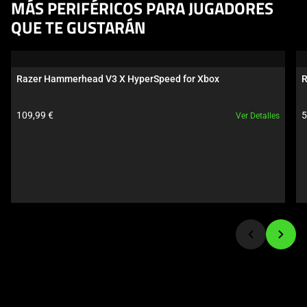
This
MÁS PERIFÉRICOS PARA JUGADORES
is
QUE TE GUSTARÁN
a
carousel.
Use
Razer Hammerhead V3 X HyperSpeed for Xbox
R
Next
and
Precio del producto:
P
109,99 €
5
Ver Detalles
Previous
buttons
to
navigate,
or
jump
to
a
slide
using
the
slide