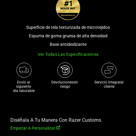
and
a
track
of
Superficie de tela texturizada de microtejidos
thumbnails
Espuma de goma gruesa de alta densidad
below.
Base antideslizante
Select
any
Ver Todas Las Especificaciones
of
the
image
Envío al 
Devolucionessin 
Servicio integralal
buttons
siguiente 

riesgo
cliente
to
día laborable
change
the
main
Diséñala A Tu Manera Con Razer Customs.
image
above.
Empezar A Personalizar