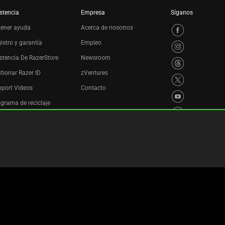
stencia
Empresa
Síganos
tener ayuda
Acerca de nosotros
istro y garantía
Empleo
stencia De RazerStore
Newsroom
tionar Razer ID
zVentures
port Videos
Contacto
grama de reciclaje
es
Política de privacidad
Configuración de cookies