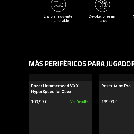
Envío al siguiente 

Devolucionessin 
día laborable
riesgo
This
MÁS PERIFÉRICOS PARA JUGADO
is
a
carousel.
Razer Hammerhead V3 X 
Razer Atlas Pro -
Use
HyperSpeed for Xbox
Next
Precio del producto:
Precio del produc
109,99 €
139,99 €
Ver Detalles
and
Previous
buttons
to
navigate,