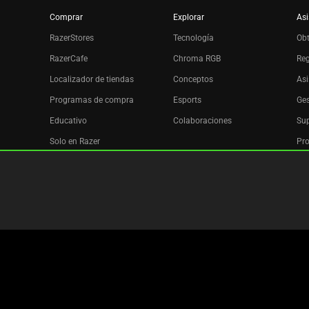
Comprar
Explorar
Asi
RazerStores
Tecnología
Ob
RazerCafe
Chroma RGB
Reg
Localizador de tiendas
Conceptos
Asi
Programas de compra
Esports
Ges
Educativo
Colaboraciones
Sup
Solo en Razer
Pro
Razer Silver
Afiliados
Boletín
Copyright © 2026 Razer Inc. All rights reserved.
Términos legal