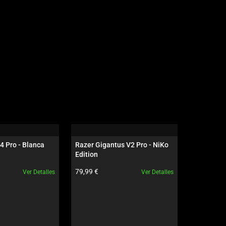
4 Pro - Blanca
Razer Gigantus V2 Pro - NiKo 
Razer Isk
Edition
Negro / V
ducto:
Precio del producto:
Precio del
79,99 €
699,99 €
Ver Detalles
Ver Detalles