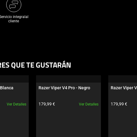
Servicio integralal
cliente
RES QUE TE GUSTARÁN
 Blanca
Razer Viper V4 Pro - Negro
Razer Viper V
to:
Precio del producto:
Precio del pro
179,99 €
179,99 €
Ver Detalles
Ver Detalles