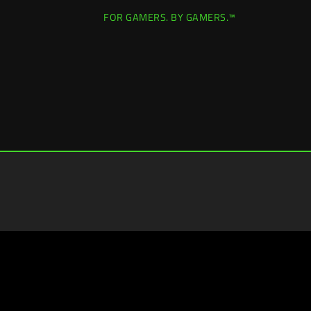
FOR GAMERS. BY GAMERS.™
Spain (España)
|
Cambiar ubicación >