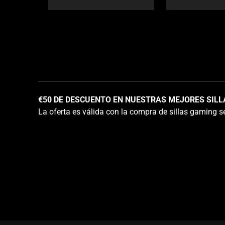
or
jump
to
a
slide
using
the
slide
€50 DE DESCUENTO EN NUESTRAS MEJORES SILL
dots.
La oferta es válida con la compra de sillas gaming s