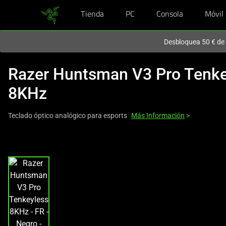
Tienda
PC
Consola
Móvil
En este momento estás en el sitio de
Spain (España)
.
Desbloquea 50 € de 
Razer Huntsman V3 Pro Tenke
8KHz
Teclado óptico analógico para esports
Más Información
>
This
is
a
carousel
with
one
large
image