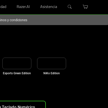
dad
Razer.AI
Asistencia
minos y condiciones
STRAS MEJORES SILLAS
Esports Green Edition
NiKo Edition
n Teclado Numérico