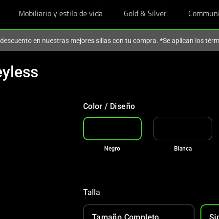
Mobiliario y estilo de vida
Gold & Silver
Communi
descuento en nuestras mejores sillas con tu compra. *Se aplican los tér
yless
€50 DE DESCUENTO EN NUE
Con tu compra
Color / Diseño
Negro
Blanca
Talla
Tamaño Completo
Si