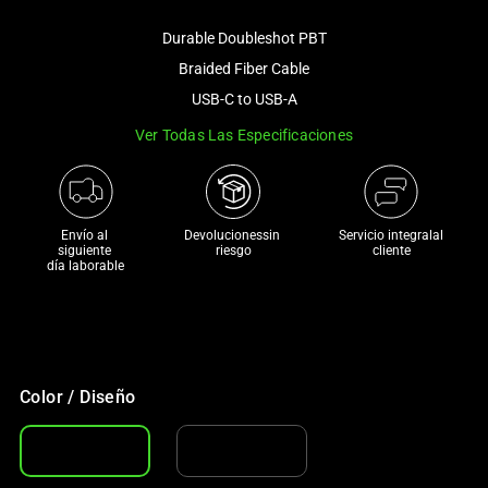
image
Durable Doubleshot PBT
and
a
Braided Fiber Cable
track
USB-C to USB-A
of
Ver Todas Las Especificaciones
thumbnails
below.
Select
any
Envío al 
Devolucionessin 
Servicio integralal
of
siguiente 

riesgo
cliente
día laborable
the
image
buttons
to
change
Color / Diseño
the
main
image
above.