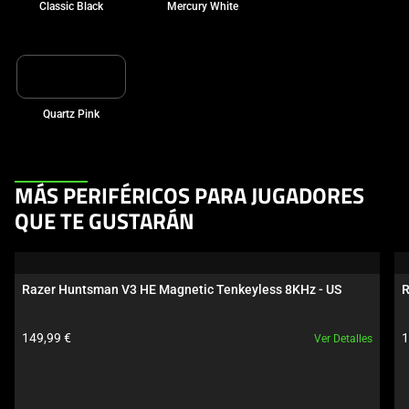
Classic Black
Mercury White
Quartz Pink
This
MÁS PERIFÉRICOS PARA JUGADORES
is
QUE TE GUSTARÁN
a
carousel.
Use
Razer Huntsman V3 HE Magnetic Tenkeyless 8KHz - US
R
Next
and
Precio del producto:
P
149,99 €
1
Ver Detalles
Previous
buttons
to