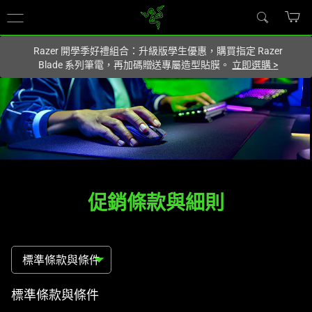
你目前位於
Taiwan (台灣)
的網站.
Razer 開學季好禮組合：升級版學生優惠，購買指定 Razer
Blade 系列筆電，再加碼贈送專屬造型貼膜。
立即選購
>
促銷條款與細則
標準條款與條件
常
標準條款與條件
見