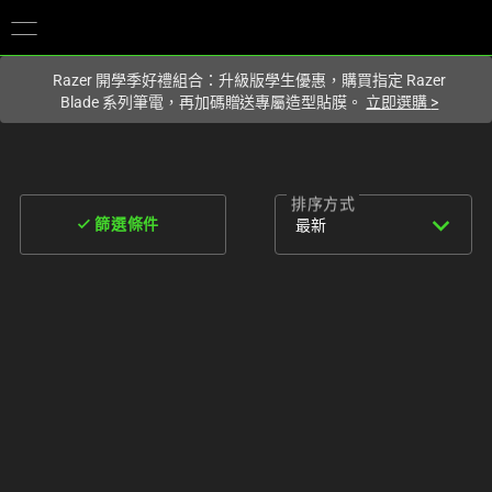
你目前位於
Taiwan (台灣)
的網站.
Razer 開學季好禮組合：升級版學生優惠，購買指定 Razer
Blade 系列筆電，再加碼贈送專屬造型貼膜。
立即選購
>
排序方式
expand_more
done
最新
篩選條件