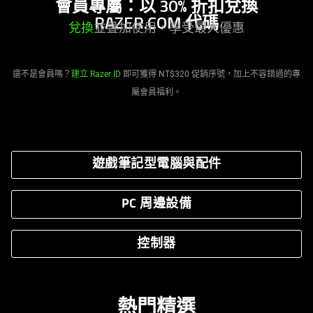
會員專屬：以 30% 折扣兌換
RAZER.COM
代碼
兌換
並疊加使用，享受最大
優惠
還不是會員嗎？
建立 Razer ID
即可獲得 NT$320 促銷序號，加上不容錯過的專
屬會員
福利
。
遊戲筆記型電腦與配件
PC 周邊設備
控制器
熱門精選