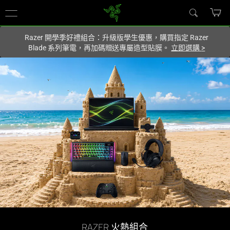
你目前位於
Taiwan (台灣)
的網站.
Razer 開學季好禮組合：升級版學生優惠，購買指定 Razer
Blade 系列筆電，再加碼贈送專屬造型貼膜。
立即選購
>
RAZER 火熱組合