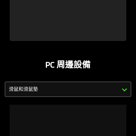
PC 周邊設備
Triggering
the
select
menu
below
will
update
the