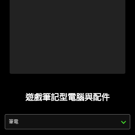
遊戲筆記型電腦與
配件
Triggering
the
select