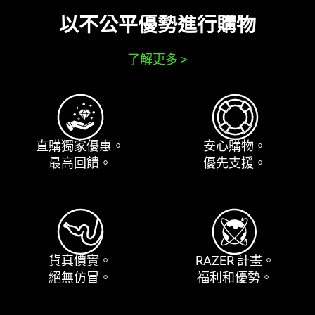
以不公平優勢進行
購物
了解更多
>
直購獨家
優惠
。
安心
購物
。
最高
回饋
。
優先
支援
。
貨真
價實
。
RAZER
計畫
。
絕無
仿冒
。
福利和
優勢
。