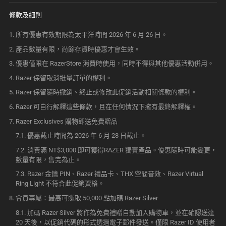
條款及細則
所有優惠有效期限為太平洋時間 2026 年 6 月 26 日。
產品數量有限，尚餘存貨時優惠才會
生效
。
優惠僅限在 RazerStore 消費時使用，同時不得與其他優惠活動
併用
。
Razer 保留取消批量訂單的
權利
。
Razer 保留隨時撤銷、終止或修改此促銷活動相關條款的
權利
。
Razer 可自行解釋這些條款，且在任何情況下擁有最終解
釋權
。
Razer Exclusives 購物即送免費
贈品
優惠截止時間為 2026 年 6 月 28 日
截止
。
消費滿 NT$3,000 即可獲得RAZER 獨賣產品。優惠隨時可能變更，
數量有限，售完
為止
。
Razer 金鑰 PIN、Razer 禮品卡、THX 空間音效、Razer Virtual
Ring Light 不符合此促銷
資格
。
會員專屬：最高可賺取 50,000 點加碼 Razer Silver
加碼 Razer Silver 將作為免費禮贈自動加入購物車，並在確認送達
20 天後，以促銷代碼的形式透過電子郵件發送。僅限 Razer ID 使用者