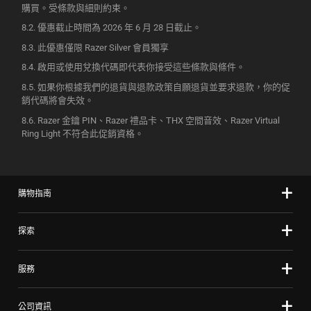
購買。受條款與細則
約束
。
優惠截止時間為 2026 年 6 月 28 日
截止
。
此優惠僅限 Razer Silver 會員
獨享
啟用或使用兌換代碼即代表你接受這些條款與
條件
。
如果你根據我們的退貨與退款政策自願退貨並要求退款，你的促
銷代碼將會
失效
。
Razer 金鑰 PIN、Razer 禮品卡、THX 空間音效、Razer Virtual
Ring Light 不符合此促銷
資格
。
購物指南
探索
服務
公司資訊