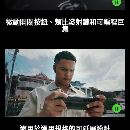
Description
微動開關按鈕、類比發射鍵和可編程巨
not
集
needed:
The
visuals
in
this
video
animation
only
support
what
is
spoken;
the
visuals
Description
do
適用於通用規格的可延展設計
not