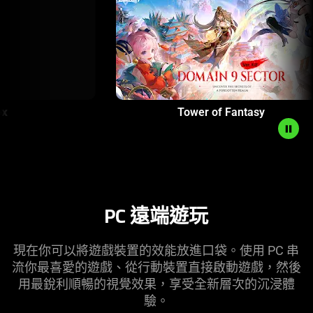
button
to
start
and
stop
the
animation.
Roblox
Tower
PC 遠端遊玩
現在你可以將遊戲裝置的效能放進口袋。使用 PC 串
流你最喜愛的遊戲、從行動裝置直接啟動遊戲，然後
用最銳利順暢的視覺效果，享受全新層次的沉浸體
驗。