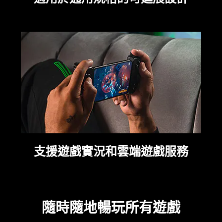
not
needed:
provide
The
additional
visuals
information.
in
this
video
animation
only
support
what
is
spoken;
支援遊戲實況和雲端遊戲服務
the
visuals
do
not
provide
隨時隨地暢玩所有
遊戲
additional