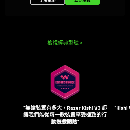
檢視經典型號
>
This
is
a
carousel.
Use
Next
"無論裝置有多大，Razer Kishi V3 都
"Kish
and
讓我們能從每一款裝置享受極致的行
Previous
動遊戲
體驗
"
buttons