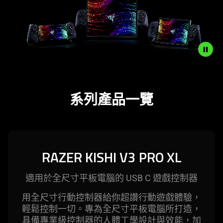
Android,
Tablets
Description
not
系列產品一覽
needed:
The
visuals
in
this
RAZER KISHI V3 PRO XL
video
animation
適用於全尺寸平板電腦的 USB C 遊戲控
制器
only
support
用全尺寸行動控制器給你超讚行動遊戲體驗，
what
輕鬆控制一切。專為全尺寸平板電腦所打造，
is
具備專業級控制器的人體工學設計與效能，加