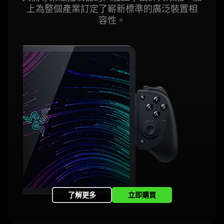
spoken;
上為整個產業訂定了嶄新標準的廣泛裝置相
the
容性
。
visuals
do
not
provide
additional
information.
了解更多
立即購買