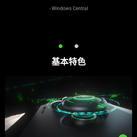
to
navigate,
- Windows Central
or
jump
to
a
slide
using
基本特色
the
slide
dots.