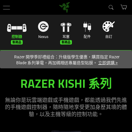
你目前位於
Taiwan (台灣)
的網站.
控制器
Nexus
耳塞
配件
自訂
Razer 開學季好禮組合：升級版學生優惠，購買指定 Razer
Blade 系列筆電，再加碼贈送專屬造型貼膜。
立即選購
>
Mobile
RAZER KISHI
系列
Gaming
Controllers
無論你是玩雲端遊戲或手機遊戲，都能透過我們先進
的手機遊戲控制器，隨時隨地享受更加身歷其境的體
for
驗，以及主機等級的控制
功能
。
iPhone,