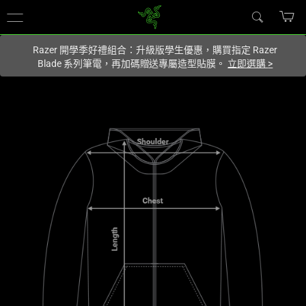
你目前位於
Taiwan (台灣)
的網站.
Razer 開學季好禮組合：升級版學生優惠，購買指定 Razer
Blade 系列筆電，再加碼贈送專屬造型貼膜。
立即選購
>