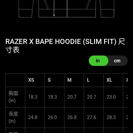
RAZER X BAPE HOODIE (SLIM FIT) 尺
寸表
in
cm
XS
S
M
L
XL
XX
胸圍
18.3
18.3
20.7
20.7
23.0
23
(in)
長度
24.8
26.0
26.8
27.6
28.3
29
(in)