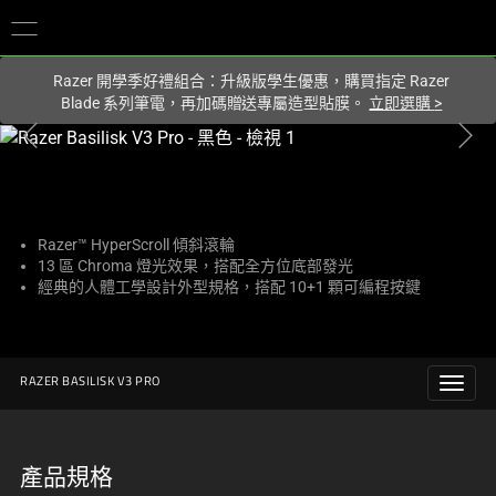
你目前位於
Taiwan (台灣)
的網站.
Razer 開學季好禮組合：升級版學生優惠，購買指定 Razer
Blade 系列筆電，再加碼贈送專屬造型貼膜。
立即選購
>
這
是
影
像
輪
Razer™ HyperScroll 傾斜滾輪
13 區 Chroma 燈光效果，搭配全方位底部發光
播，
經典的人體工學設計外型規格，搭配 10+1 顆可編程按鍵
包
含
一
個
RAZER BASILISK V3 PRO
大
型
影
產品規格
像