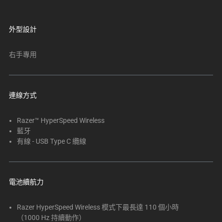
以
及
下
外型設計
方
多
右手專用
個
縮
圖。
連線方式
選
擇
Razer™ HyperSpeed Wireless
任
藍牙
何
有線 - USB Type C 纜線
一
個
影
電池續航力
像
按
鈕
Razer HyperSpeed Wireless 模式下最長達 110 個小時
（1000 Hz 持續動作）
即