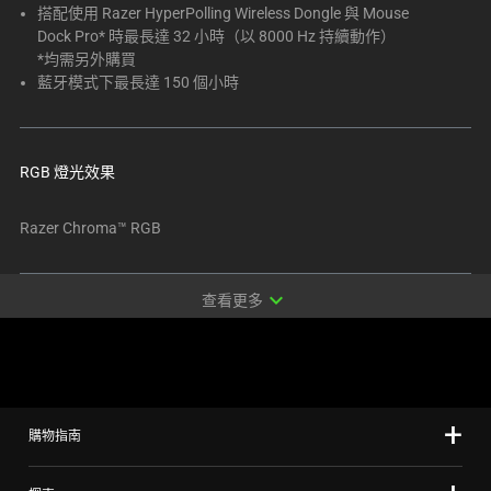
搭配使用 Razer HyperPolling Wireless Dongle 與 Mouse
可
Dock Pro* 時最長達 32 小時（以 8000 Hz 持續動作）
變
*均需另外購買
更
藍牙模式下最長達 150 個小時
上
方
的
RGB 燈光效果
主
影
Razer Chroma™ RGB
像。
expand_more
查看更多
購物指南