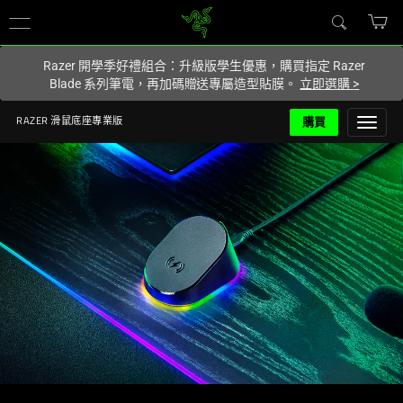
你目前位於
Taiwan (台灣)
的網站.
Razer 開學季好禮組合：升級版學生優惠，購買指定 Razer
Blade 系列筆電，再加碼贈送專屬造型貼膜。
立即選購
>
購買
RAZER 滑鼠底座專業版