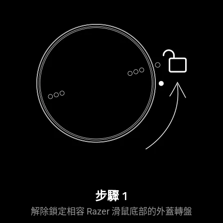
in
this
video
animation
only
support
what
is
spoken;
the
visuals
do
not
provide
additional
information.
步驟 1
解除鎖定相容 Razer 滑鼠底部的外蓋轉盤