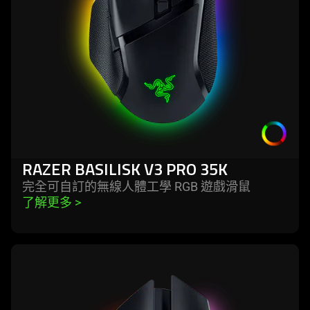
35k
RAZER BASILISK V3 PRO 35K
完全可自訂的無線人體工學 RGB 遊戲
滑鼠
了解更多 
>
learn
more
-
razer