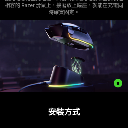
相容的 Razer 滑鼠上，接著放上底座，就能在充電同
時確實固定。
Description
not
安裝方式
needed:
The
visuals