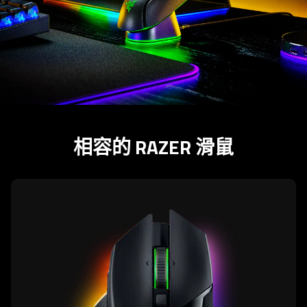
相容的 RAZER 滑鼠
learn
more
-
razer
basilisk
v3
pro