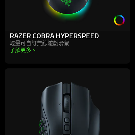
RAZER COBRA HYPERSPEED
輕量可自訂無線遊戲
滑鼠
了解更多 
>
learn
more
-
razer
naga
v2
pro