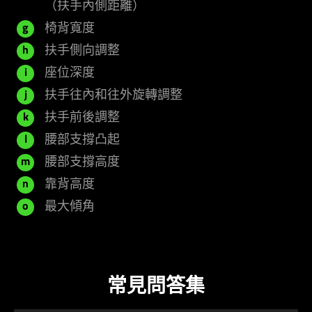
（扶手內側距離）
椅背寬度
g
扶手側向調整
h
座位深度
i
扶手往內和往外旋轉調整
j
扶手前後調整
k
腰部支撐凸起
l
腰部支撐高度
m
靠背高度
n
最大傾角
o
常見問答集