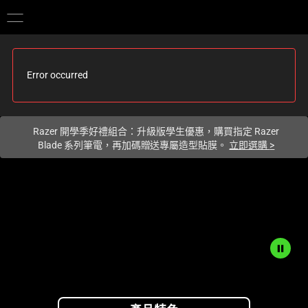
你目前位於
Taiwan (台灣)
的網站.
Error occurred
Razer 開學季好禮組合：升級版學生優惠，購買指定 Razer
Blade 系列筆電，再加碼贈送專屬造型貼膜。
立即選購
>
Description
not