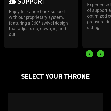
撐 SUPPORT
Experience 
of support 
Enjoy full-range back support
optimized cu
with our proprietary system,
pressure du
featuring a 360° swivel design
sitting.
that adjusts up, down, in, and
out.
End of carousel
Previous slide
Next slid
SELECT YOUR THRONE