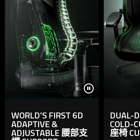
WORLD’S FIRST 6D
DUAL-D
ADAPTIVE &
COLD-C
ADJUSTABLE 腰部支
座椅 CU