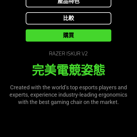
產品特色
needed:
The
visuals
比較
in
this
購買
video
animation
RAZER ISKUR V2
only
support
完美電競姿態
what
is
spoken;
Created with the world’s top esports players and
the
experts, experience industry-leading ergonomics
visuals
with the best gaming chair on the market.
do
not
provide
additional
information.