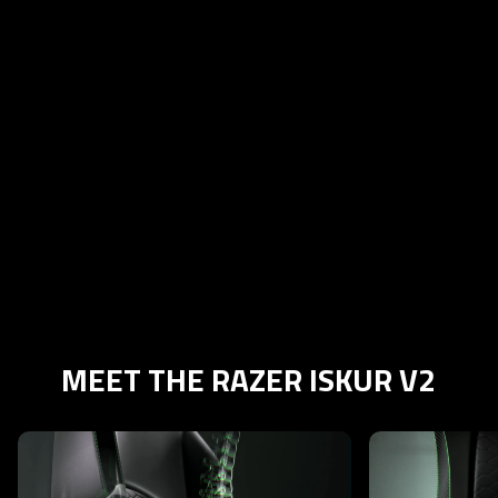
MEET THE RAZER ISKUR V2
This is a carousel with highlighted items. Use the Previous and N