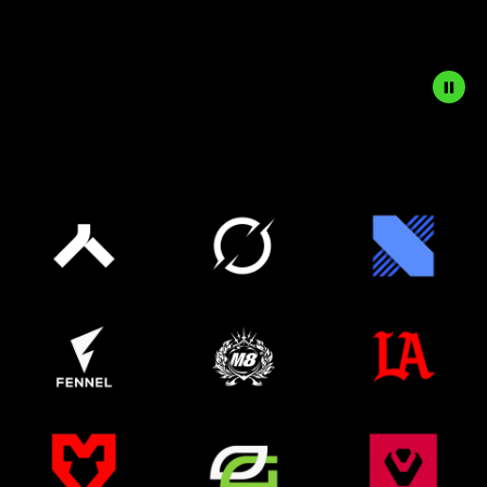
2024《特戰英豪》馬德里大師賽
Pause
冠軍
button
to
start
and
stop
the
animation.