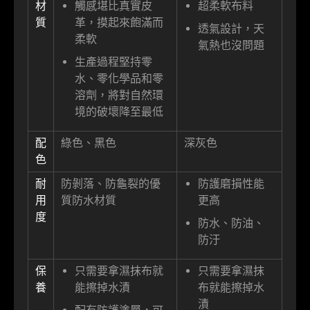
材
觸感堪比真實皮
超柔軟布料
質
革，摸起來飽滿而
透氣設計，天
柔軟
氣熱也沒問題
生產過程堅持零
水、零化學品和零
溶劑，將對自然環
境的破壞降至最低
配
綠色、黑色
深灰色
色
耐
防剝落、防龜裂的優
防護磨損性能
用
質防水材質
更高
度
防水、防油、
防汙
保
只需要拿濕抹布就
只需要拿濕抹
養
能擦掉水漬
布就能擦掉水
漬