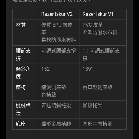
Razer Iskur V2
Razer Iskur V1
材質
優質 EPU 級皮
PVC 皮革
革
柔軟防潑水布料
柔軟防潑水布料
腰部支
可調式腰部支撐
1D 可調式腰部支
撐
撐
傾斜角
152°
139°
度
座椅
縮減側座墊
賽車型側座墊
寬椅墊
機械構
青蛙傾斜托架
蝴蝶托架
造
底座
扁形金屬椅腳
圓形金屬椅腳