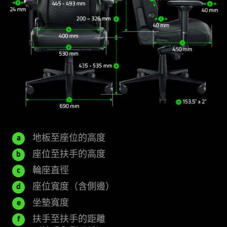
地板至座位的高度
a
座位至扶手的高度
b
輪座直徑
c
座位寬度（含側邊）
d
坐墊寬度
e
扶手至扶手的距離
f