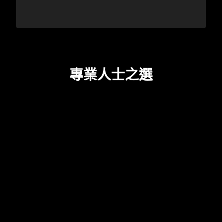
專業人士之選
This
is
a
carousel
with
panning
animation.
Use
這張椅子太舒服了，我可以
絕對是我坐過最棒
坐著它睡覺。
the
SCUMP
ZEKKEN
Play
OPTIC
SENTINELS
30 次《決勝時刻》
and