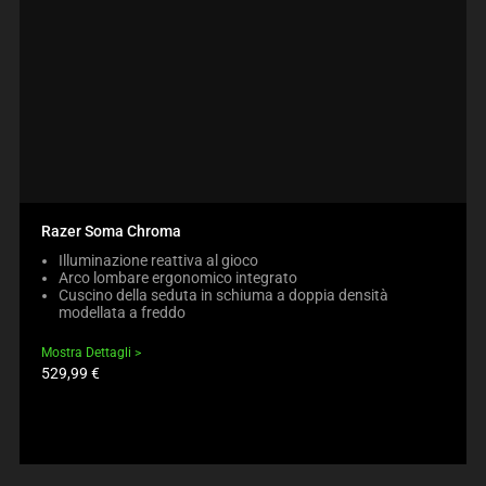
Razer Soma Chroma
Illuminazione reattiva al gioco
Arco lombare ergonomico integrato
Cuscino della seduta in schiuma a doppia densità
modellata a freddo
Mostra Dettagli
Prezzo
529,99 €
prodotto: