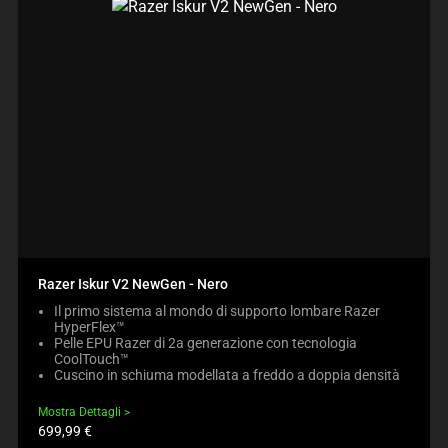
Razer Iskur V2 NewGen - Nero
Il primo sistema al mondo di supporto lombare Razer
HyperFlex™
Pelle EPU Razer di 2a generazione con tecnologia
CoolTouch™
Cuscino in schiuma modellata a freddo a doppia densità
Mostra Dettagli
Prezzo
699,99 €
prodotto: