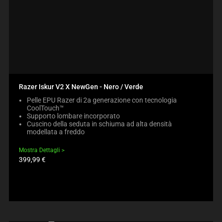
Razer Iskur V2 X NewGen - Nero / Verde
Pelle EPU Razer di 2a generazione con tecnologia
CoolTouch™
Supporto lombare incorporato
Cuscino della seduta in schiuma ad alta densità
modellata a freddo
Mostra Dettagli
Prezzo
399,99 €
prodotto: