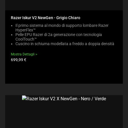
Razer Iskur V2 NewGen - Grigio Chiaro
Il primo sistema al mondo di supporto lombare Razer
HyperFlex™
Pelle EPU Razer di 2a generazione con tecnologia
CoolTouch™
Cuscino in schiuma modellata a freddo a doppia densità
Mostra Dettagli
Prezzo
699,99 €
prodotto: