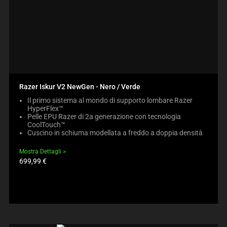
Razer Iskur V2 NewGen - Nero / Verde
Il primo sistema al mondo di supporto lombare Razer
HyperFlex™
Pelle EPU Razer di 2a generazione con tecnologia
CoolTouch™
Cuscino in schiuma modellata a freddo a doppia densità
Mostra Dettagli
Prezzo
699,99 €
prodotto: