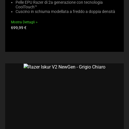
Pelle EPU Razer di 2a generazione con tecnologia
CoolTouch™
Cuscino in schiuma modellata a freddo a doppia densità
Mostra Dettagli
Prezzo
699,99 €
prodotto: