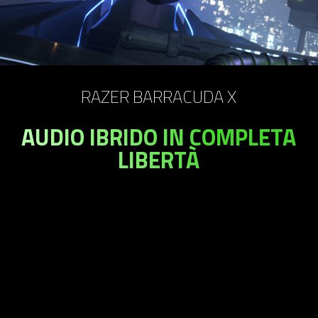
on
the
page
to
be
RAZER BARRACUDA X
updated.
AUDIO IBRIDO IN COMPLETA
LIBERTÀ