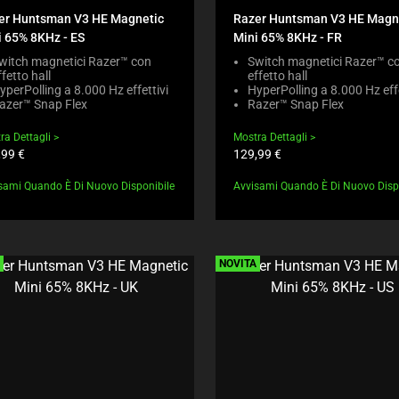
R
C
T
er Huntsman V3 HE Magnetic
Razer Huntsman V3 HE Magn
E
K
E
i 65% 8KHz - ES
Mini 65% 8KHz - FR
G
I
N
I
N
witch magnetici Razer™ con
Switch magnetici Razer™ c
T
O
ffetto hall
effetto hall
G
T
yperPolling a 8.000 Hz effettivi
HyperPolling a 8.000 Hz effe
N
A
O
azer™ Snap Flex
Razer™ Snap Flex
B
C
A
E
O
P
ra Dettagli
Mostra Dettagli
L
M
P
zzo
Prezzo
,99 €
129,99 €
O
P
E
otto:
prodotto:
W
A
A
sami Quando È Di Nuovo Disponibile
.
Avvisami Quando È Di Nuovo Disp
R
R
C
E
I
H
C
N
E
H
T
C
E
H
NOVITÀ
K
C
E
I
K
C
N
B
O
G
O
M
M
X
P
O
W
A
R
I
R
E
L
E
T
L
P