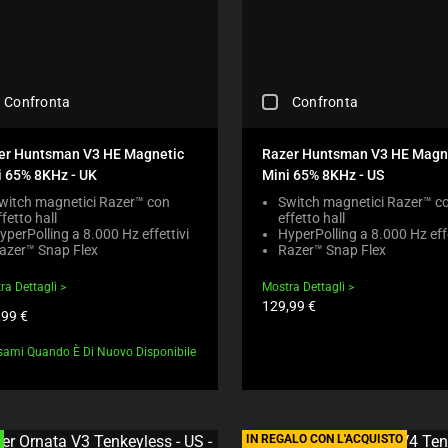
H
C
R
A
A
O
N
U
D
O
S
U
N
E
C
C
Confronta
Confronta
E
C
T
H
W
O
S
E
I
N
R
C
er Huntsman V3 HE Magnetic
Razer Huntsman V3 HE Magn
L
T
E
K
i 65% 8KHz - UK
Mini 65% 8KHz - US
L
E
G
I
M
N
I
N
witch magnetici Razer™ con
Switch magnetici Razer™ c
O
T
O
ffetto hall
effetto hall
G
V
T
yperPolling a 8.000 Hz effettivi
HyperPolling a 8.000 Hz effe
N
A
E
azer™ Snap Flex
O
Razer™ Snap Flex
B
C
F
A
E
O
O
P
ra Dettagli
Mostra Dettagli
L
M
C
P
Prezzo
129,99 €
O
P
zzo
,99 €
prodotto:
U
E
W
A
otto:
S
A
.
R
sami Quando È Di Nuovo Disponibile
T
R
C
E
O
I
H
C
T
N
E
H
H
T
C
E
E
H
K
C
IN REGALO CON L'ACQUISTO
C
E