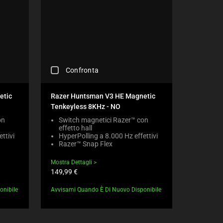
C
Confronta
H
E
C
etic
Razer Huntsman V3 HE Magnetic
K
Tenkeyless 8KHz - NO
I
N
on
Switch magnetici Razer™ con
effetto hall
G
ttivi
HyperPolling a 8.000 Hz effettivi
A
Razer™ Snap Flex
C
O
Mostra Dettagli
M
Prezzo
149,99 €
P
prodotto:
A
onibile
Avvisami Quando È Di Nuovo Disponibile
R
E
C
H