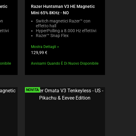
R
C
T
etic
Razer Huntsman V3 HE Magnetic
E
K
E
Mini 65% 8KHz - NO
G
I
N
I
N
on
Switch magnetici Razer™ con
T
O
effetto hall
G
T
ttivi
HyperPolling a 8.000 Hz effettivi
N
A
O
Razer™ Snap Flex
B
C
A
E
O
P
Mostra Dettagli
L
M
P
Prezzo
129,99 €
O
P
E
prodotto:
W
A
A
onibile
.
Avvisami Quando È Di Nuovo Disponibile
R
R
C
E
I
H
C
N
E
H
T
C
E
H
NOVITÀ
K
C
E
I
K
C
N
B
O
G
O
M
M
X
P
O
W
A
R
I
R
E
L
E
T
L
P