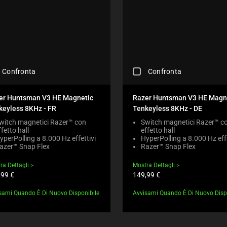
C
Confronta
Confronta
H
E
C
er Huntsman V3 HE Magnetic
Razer Huntsman V3 HE Magn
K
keyless 8KHz - FR
Tenkeyless 8KHz - DE
I
N
witch magnetici Razer™ con
Switch magnetici Razer™ c
ffetto hall
effetto hall
G
yperPolling a 8.000 Hz effettivi
HyperPolling a 8.000 Hz effe
A
azer™ Snap Flex
Razer™ Snap Flex
C
O
ra Dettagli
Mostra Dettagli
M
zzo
Prezzo
,99 €
149,99 €
P
otto:
prodotto:
A
sami Quando È Di Nuovo Disponibile
Avvisami Quando È Di Nuovo Disp
R
E
C
H