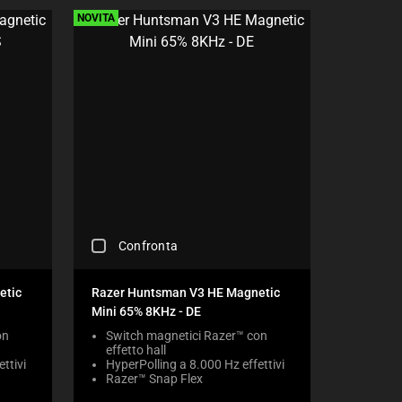
E
NOVITÀ
C
K
B
O
X
W
I
L
L
C
A
U
S
E
C
Confronta
C
H
O
E
N
C
etic
Razer Huntsman V3 HE Magnetic
T
K
Mini 65% 8KHz - DE
E
I
N
N
on
Switch magnetici Razer™ con
T
effetto hall
G
T
ttivi
HyperPolling a 8.000 Hz effettivi
A
O
Razer™ Snap Flex
C
A
O