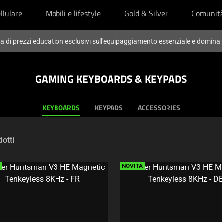
llulare
Mobili e lifestyle
Gold & Silver
Comunit
ta di prezzi education esclusivi sull'equipaggiamento essenziale e domina
GAMING KEYBOARDS & KEYPADS
KEYBOARDS
KEYPADS
ACCESSORIES
otti
NOVITÀ