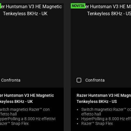
E
NOVITÀ
C
K
B
O
X
W
I
L
L
C
A
U
S
E
C
Confronta
Confronta
C
H
O
E
N
C
er Huntsman V3 HE Magnetic
Razer Huntsman V3 HE Magn
T
K
keyless 8KHz - UK
Tenkeyless 8KHz - US
E
I
N
N
witch magnetici Razer™ con
Switch magnetici Razer™ c
T
ffetto hall
effetto hall
G
T
yperPolling a 8.000 Hz effettivi
HyperPolling a 8.000 Hz effe
A
azer™ Snap Flex
O
Razer™ Snap Flex
C
A
O