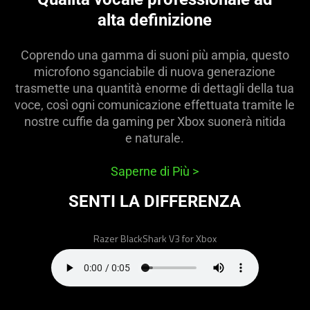
video
alta definizione
animation
only
support
Coprendo una gamma di suoni più ampia, questo
what
microfono sganciabile di nuova generazione
is
trasmette una quantità enorme di dettagli della tua
spoken;
voce, così ogni comunicazione effettuata tramite le
the
nostre cuffie da gaming per Xbox suonerà nitida
visuals
e naturale.
do
not
Saperne di Più
>
provide
SENTI LA DIFFERENZA
additional
information.
Razer BlackShark V3 for Xbox