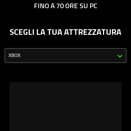
FINO A 70 ORE SU PC
SCEGLI LA TUA ATTREZZATURA
Triggering
the
select
menu
below
will
update
the
content
of
this
page.