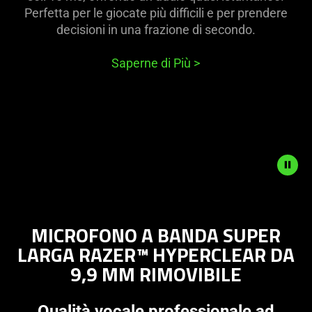
Perfetta per le giocate più difficili e per prendere
decisioni in una frazione di secondo.
Saperne di Più
>
Description
not
MICROFONO A BANDA SUPER
needed:
LARGA RAZER™ HYPERCLEAR DA
The
9,9 MM RIMOVIBILE
visuals
in
this
Qualità vocale professionale ad