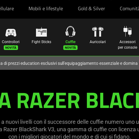
llulare
Mobili e lifestyle
Gold & Silver
Comunit
Controllori
Fight Sticks
Cuffie
Auricolari
Accessori
per console
ta di prezzi education esclusivi sull'equipaggiamento essenziale e domina
EA RAZER BLA
a nuovi livelli con il successore delle cuffie numero uno uti
ea Razer BlackShark V3, una gamma di cuffie con licenza uf
con i migliori giocatori del mondo e di cui si fidano.