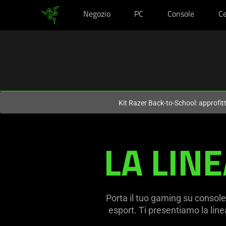
Negozio
PC
Console
Ce
Al momento sei sul sito in:
Italy (Italia)
.
Kit Razer Back-to-School: approfit
BlackShark
LA LIN
V3
Headset
Line
Porta il tuo gaming su console 
esport. Ti presentiamo la lin
for