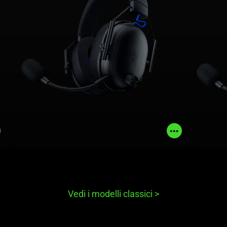
PlayStation ti danno ogni vantaggio
per dominare.
SAPERNE DI PIÙ
ACQUISTA ORA
Read
Read
More
More
Vedi i modelli classici
>