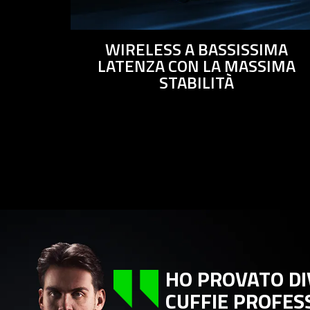
WIRELESS A BASSISSIMA
LATENZA CON LA MASSIMA
STABILITÀ
This
is
a
carousel
with
panning
HO PROVATO DIVE
animation.
CUFFIE PROFESSIO
Use