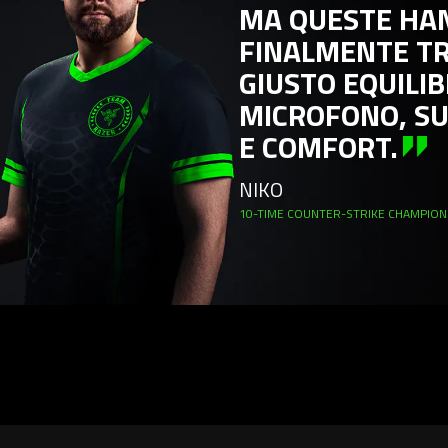
MA QUESTE HANN
the
Play
FINALMENTE TROV
and
GIUSTO EQUILIBRI
Pause
MICROFONO, SUO
button
to
E COMFORT.
start
and
NIKO
stop
10-TIME COUNTER-STRIKE CHAMPIONSHIP M
the
animation.