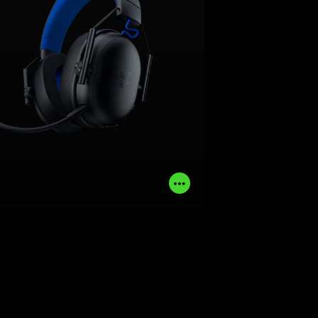
mai stato così possibile.
SAPERNE DI PIÙ
ACQUISTA ORA
Read
More