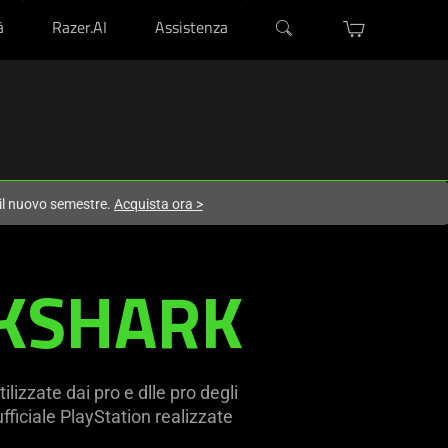
à
Razer.AI
Assistenza
 il nuovo semestre.
Acquista ora
>
CKSHARK
lizzate dai pro e dlle pro degli
ficiale PlayStation realizzate