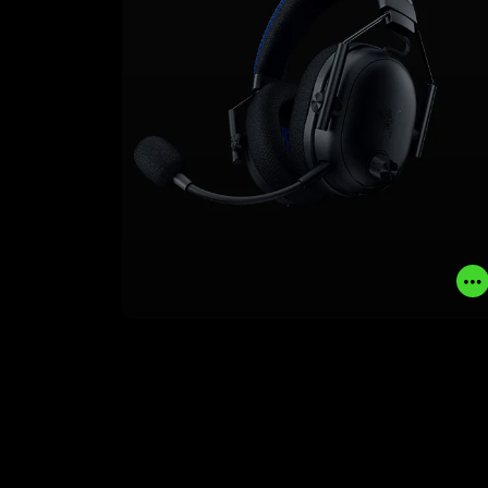
e al microfono a banda completa, la
vittoria è praticamente assicurata.
SAPERNE DI PIÙ
ACQUISTA ORA