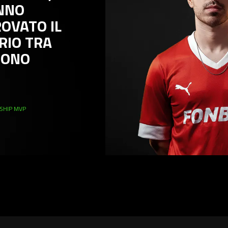
O
ATO IL
O TRA
NO
VP